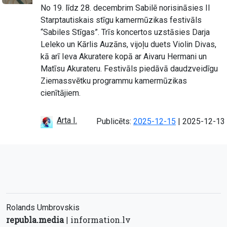
No 19. līdz 28. decembrim Sabilē norisināsies II
Starptautiskais stīgu kamermūzikas festivāls
“Sabiles Stīgas”. Trīs koncertos uzstāsies Darja
Leleko un Kārlis Auzāns, vijoļu duets Violin Divas,
kā arī Ieva Akuratere kopā ar Aivaru Hermani un
Matīsu Akurateru. Festivāls piedāvā daudzveidīgu
Ziemassvētku programmu kamermūzikas
cienītājiem.
Arta I.
Atjaunots:
Publicēts:
2025-12-15
|
2025-12-13
Rolands Umbrovskis
republa.media
information.lv
|