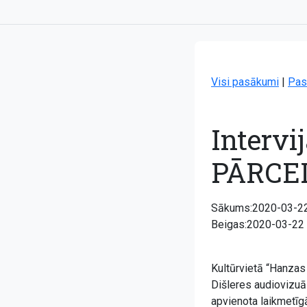
Visi pasākumi
|
Pas
Intervi
PĀRCE
Sākums:2020-03-22
Beigas:2020-03-22
Kultūrvietā “Hanzas 
Dišleres audiovizuāl
apvienota laikmetīgā