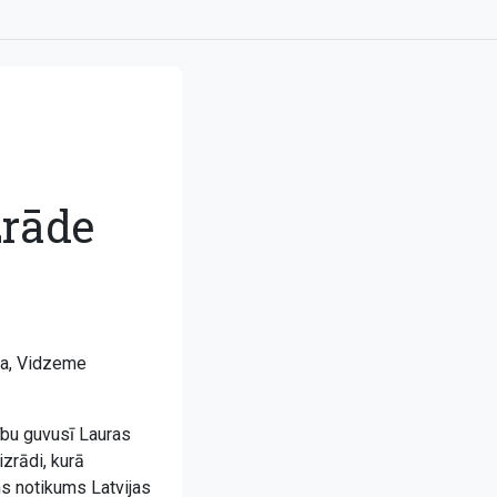
zrāde
la, Vidzeme
nību guvusī Lauras
izrādi, kurā
ns notikums Latvijas