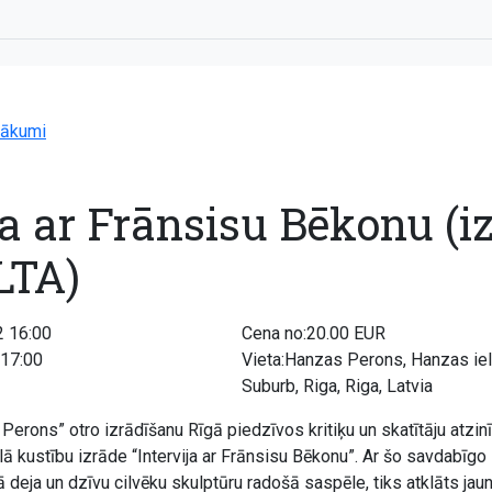
ākumi
ja ar Frānsisu Bēkonu (i
LTA)
 16:00
Cena no:20.00 EUR
 17:00
Vieta:Hanzas Perons, Hanzas ie
Suburb, Riga, Riga, Latvia
Perons” otro izrādīšanu Rīgā piedzīvos kritiķu un skatītāju atzi
ā kustību izrāde “Intervija ar Frānsisu Bēkonu”. Ar šo savdabīgo 
 deja un dzīvu cilvēku skulptūru radošā saspēle, tiks atklāts jau