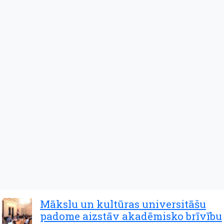
Mākslu un kultūras universitāšu
padome aizstāv akadēmisko brīvību