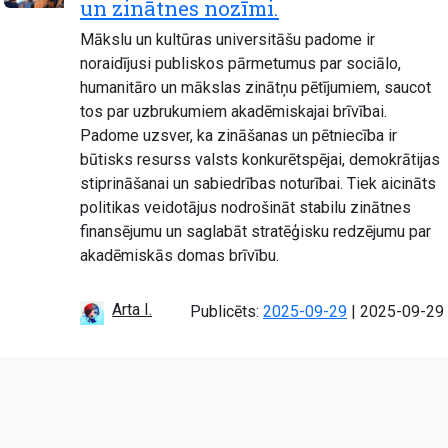
un zinātnes nozīmi.
Mākslu un kultūras universitāšu padome ir
noraidījusi publiskos pārmetumus par sociālo,
humanitāro un mākslas zinātņu pētījumiem, saucot
tos par uzbrukumiem akadēmiskajai brīvībai.
Padome uzsver, ka zināšanas un pētniecība ir
būtisks resurss valsts konkurētspējai, demokrātijas
stiprināšanai un sabiedrības noturībai. Tiek aicināts
politikas veidotājus nodrošināt stabilu zinātnes
finansējumu un saglabāt stratēģisku redzējumu par
akadēmiskās domas brīvību.
Arta I.
Atjaunots:
Publicēts:
2025-09-29
|
2025-09-29