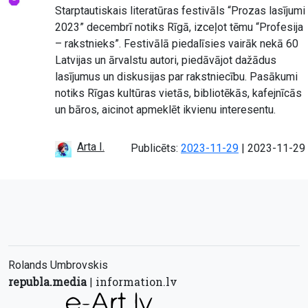
Starptautiskais literatūras festivāls “Prozas lasījumi
2023” decembrī notiks Rīgā, izceļot tēmu “Profesija
– rakstnieks”. Festivālā piedalīsies vairāk nekā 60
Latvijas un ārvalstu autori, piedāvājot dažādus
lasījumus un diskusijas par rakstniecību. Pasākumi
notiks Rīgas kultūras vietās, bibliotēkās, kafejnīcās
un bāros, aicinot apmeklēt ikvienu interesentu.
Arta I.
Atjaunots:
Publicēts:
2023-11-29
|
2023-11-29
Rolands Umbrovskis
republa.media
information.lv
|