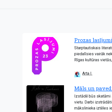
Prozas lasījumi
Starptautiskais liter
piedalīsies vairāk ne
Rīgas kultūras vietās,
Arta I.
Māls un paved
Izstādē būs skatāmi 
vietu. Darbi izstrādā
mākslinieka iztēles ie