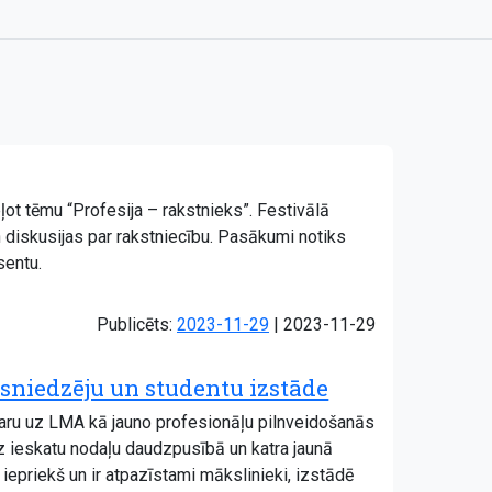
ļot tēmu “Profesija – rakstnieks”. Festivālā
n diskusijas par rakstniecību. Pasākumi notiks
sentu.
Atjaunots:
Publicēts:
2023-11-29
|
2023-11-29
niedzēju un studentu izstāde
varu uz LMA kā jauno profesionāļu pilnveidošanās
z ieskatu nodaļu daudzpusībā un katra jaunā
 iepriekš un ir atpazīstami mākslinieki, izstādē