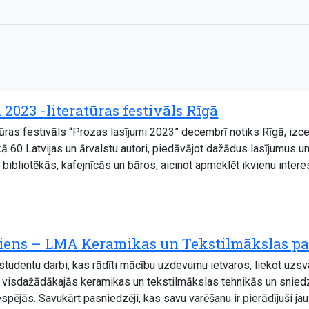
 2023 -literatūras festivāls Rīgā
atūras festivāls “Prozas lasījumi 2023” decembrī notiks Rīgā, izce
kā 60 Latvijas un ārvalstu autori, piedāvājot dažādus lasījumus u
 bibliotēkās, kafejnīcās un bāros, aicinot apmeklēt ikvienu intere
iens – LMA Keramikas un Tekstilmākslas pas
studentu darbi, kas rādīti mācību uzdevumu ietvaros, liekot uzs
ti visdažādākajās keramikas un tekstilmākslas tehnikās un snied
spējās. Savukārt pasniedzēji, kas savu varēšanu ir pierādījuši jau