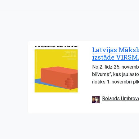
Latvijas Māks
izstāde VIRS
No 2. līdz 25. novem
blīvums”, kas jau asto
notiks 1. novembrī plk
Rolands Umbrov