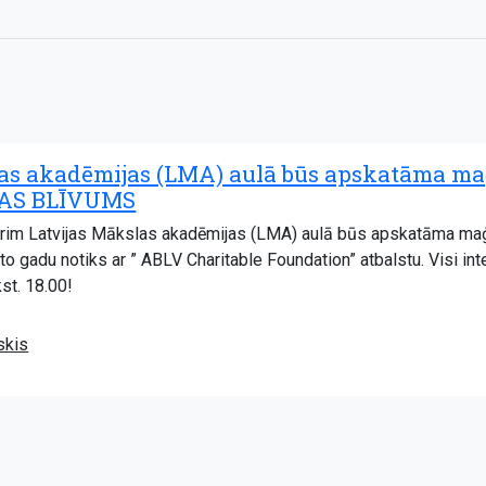
las akadēmijas (LMA) aulā būs apskatāma m
MAS BLĪVUMS
brim Latvijas Mākslas akadēmijas (LMA) aulā būs apskatāma m
to gadu notiks ar ” ABLV Charitable Foundation” atbalstu. Visi int
st. 18.00!
skis