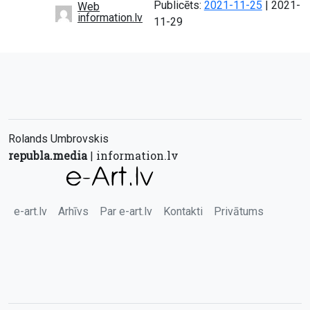
Atjaunot
Publicēts:
2021-11-25
|
2021-
Web
information.lv
11-29
Rolands Umbrovskis
republa.media
information.lv
|
e-art.lv
Arhīvs
Par e-art.lv
Kontakti
Privātums