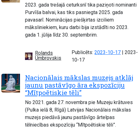
2023. gada trešajā ceturksnī tika paziņoti nominanti
Purvīša balvai, kas tiks pasniegta 2025. gada
pavasarī. Nominācijas piešķirtas izciliem
māksliniekiem, kuru darbi bija izstādīti no 2023.
gada 1. jūlija līdz 30. septembrim.
Atjauno
Publicēts:
2023-10-17
|
2023-
Rolands
Umbrovskis
10-17
Nacionālais mākslas muzejs atklāj
jaunu pastāvīgo āra ekspozīciju
“Mītpoētiskie tēli”
No 2021. gada 27. novembra pie Muzeju krātuves
(Pulka ielā 8, Rīgā) Latvijas Nacionālais mākslas
muzejs piedāvā jaunu pastāvīgo ārtelpas
tēlniecības ekspozīciju “Mītpoētiskie tēli”.