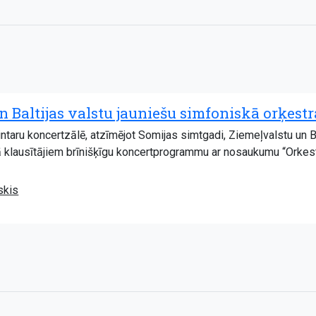
n Baltijas valstu jauniešu simfoniskā orķ
ntaru koncertzālē, atzīmējot Somijas simtgadi, Ziemeļvalstu un B
 klausītājiem brīnišķīgu koncertprogrammu ar nosaukumu “Orkest
skis