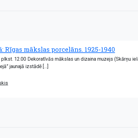
: Rīgas mākslas porcelāns. 1925-1940
ī, plkst. 12.00 Dekoratīvās mākslas un dizaina muzejs (Skārņu ie
jā” jaunajā izstādē […]
skis