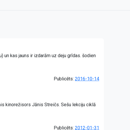
u) un kas jauns ir izdarām uz deju grīdas. šodien
Publicēts:
2016-10-14
ais kinorežisors Jānis Streičs. Sešu lekciju ciklā
Publicēts:
2012-01-31