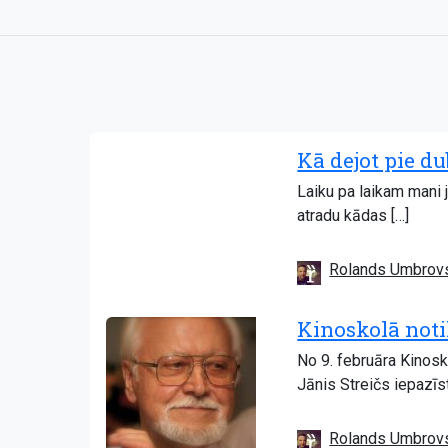
Kā dejot pie du
Laiku pa laikam mani 
atradu kādas […]
Rolands Umbrov
Kinoskolā notik
No 9. februāra Kinosko
Jānis Streičs iepazīst
Rolands Umbrov