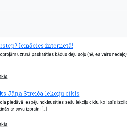
bstep? Iemācies internetā!
joprojām uzrunā paskatīties kādus deju soļu (nē, es vairs nedejoj
skis
s Jāņa Streiča lekciju cikls
la piedāvā iespēju noklausīties sešu lekciju ciklu, ko lasīs izcil
inās ar savu izpratni […]
skis