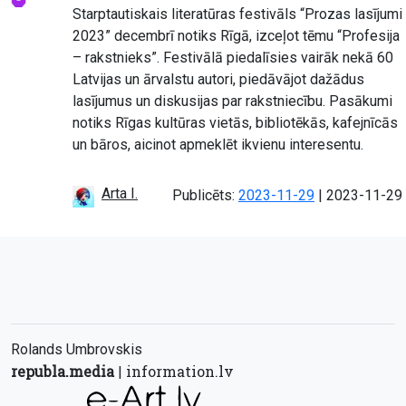
Starptautiskais literatūras festivāls “Prozas lasījumi
2023” decembrī notiks Rīgā, izceļot tēmu “Profesija
– rakstnieks”. Festivālā piedalīsies vairāk nekā 60
Latvijas un ārvalstu autori, piedāvājot dažādus
lasījumus un diskusijas par rakstniecību. Pasākumi
notiks Rīgas kultūras vietās, bibliotēkās, kafejnīcās
un bāros, aicinot apmeklēt ikvienu interesentu.
Arta I.
Atjaunots:
Publicēts:
2023-11-29
|
2023-11-29
Rolands Umbrovskis
republa.media
information.lv
|