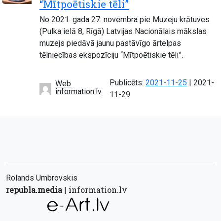
“Mītpoētiskie tēli”
No 2021. gada 27. novembra pie Muzeju krātuves
(Pulka ielā 8, Rīgā) Latvijas Nacionālais mākslas
muzejs piedāvā jaunu pastāvīgo ārtelpas
tēlniecības ekspozīciju “Mītpoētiskie tēli”.
Atjaunot
Publicēts:
2021-11-25
|
2021-
Web
information.lv
11-29
Rolands Umbrovskis
republa.media
information.lv
|