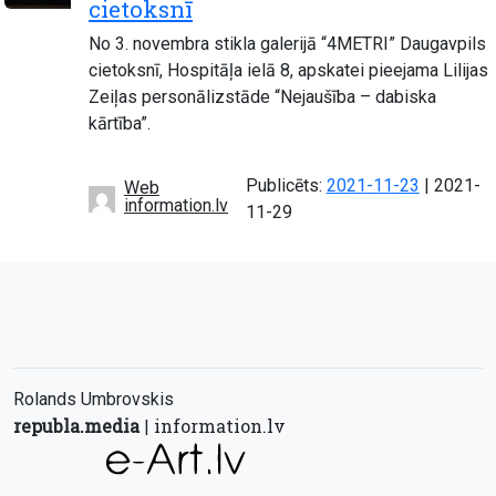
cietoksnī
No 3. novembra stikla galerijā “4METRI” Daugavpils
cietoksnī, Hospitāļa ielā 8, apskatei pieejama Lilijas
Zeiļas personālizstāde “Nejaušība – dabiska
kārtība”.
Atjaunot
Publicēts:
2021-11-23
|
2021-
Web
information.lv
11-29
Rolands Umbrovskis
republa.media
information.lv
|