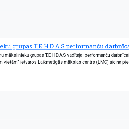
ku grupas T.E.H.D.A.S performanču darbnīc
mu mākslinieku grupas T.E.H.D.A.S vadītajai performanču darbnīca
m vietām” ietvaros Laikmetīgās mākslas centrs (LMC) aicina piete