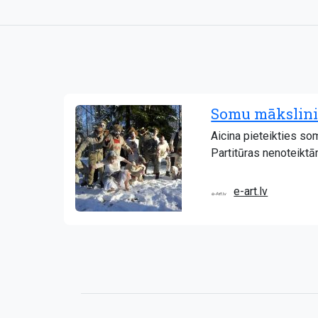
Somu mākslinie
Aicina pieteikties so
Partitūras nenoteiktā
e-art.lv