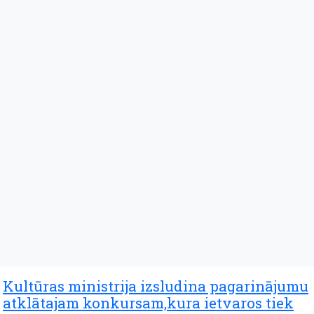
Kultūras ministrija izsludina pagarinājumu
atklātajam konkursam,kura ietvaros tiek