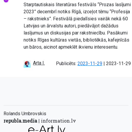
Starptautiskais literatūras festivāls “Prozas lasījumi
2023” decembrī notiks Rīgā, izceļot tēmu “Profesija
– rakstnieks”. Festivālā piedalīsies vairāk nekā 60
Latvijas un ārvalstu autori, piedāvājot dažādus
lasījumus un diskusijas par rakstniecību. Pasākumi
notiks Rīgas kultūras vietās, bibliotēkās, kafejnīcās
un bāros, aicinot apmeklēt ikvienu interesentu.
Arta I.
Atjaunots:
Publicēts:
2023-11-29
|
2023-11-29
Rolands Umbrovskis
republa.media
information.lv
|