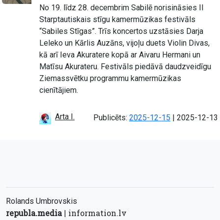
No 19. līdz 28. decembrim Sabilē norisināsies II
Starptautiskais stīgu kamermūzikas festivāls
“Sabiles Stīgas”. Trīs koncertos uzstāsies Darja
Leleko un Kārlis Auzāns, vijoļu duets Violin Divas,
kā arī Ieva Akuratere kopā ar Aivaru Hermani un
Matīsu Akurateru. Festivāls piedāvā daudzveidīgu
Ziemassvētku programmu kamermūzikas
cienītājiem.
Arta I.
Atjaunots:
Publicēts:
2025-12-15
|
2025-12-13
Rolands Umbrovskis
republa.media
information.lv
|