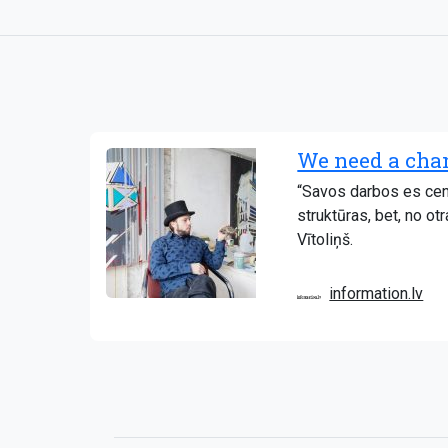
We need a chan
“Savos darbos es cenš
struktūras, bet, no o
Vītoliņš.
information.lv