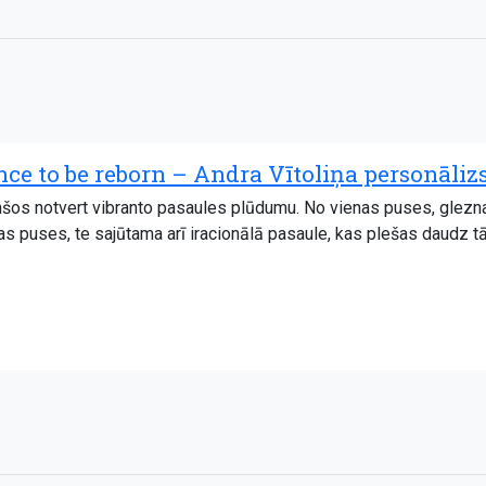
ce to be reborn – Andra Vītoliņa personāliz
os notvert vibranto pasaules plūdumu. No vienas puses, gleznas 
tras puses, te sajūtama arī iracionālā pasaule, kas plešas daudz 