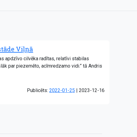
stāde Viļņā
apdzīvo cilvēka radītas, relatīvi stabilas
tālāk par piezemēto, acīmredzamo vidi.” tā Andris
Atjaunots:
Publicēts:
2022-01-25
|
2023-12-16