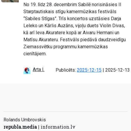
No 19. līdz 28. decembrim Sabilē norisināsies II
Starptautiskais stīgu kamermūzikas festivāls
“Sabiles Stīgas”. Trīs koncertos uzstāsies Darja
Leleko un Kārlis Auzāns, vijoļu duets Violin Divas,
kā arī Ieva Akuratere kopā ar Aivaru Hermani un
Matīsu Akurateru. Festivāls piedāvā daudzveidīgu
Ziemassvētku programmu kamermūzikas
cienītājiem.
Arta I.
Atjaunots:
Publicēts:
2025-12-15
|
2025-12-13
Rolands Umbrovskis
republa.media
information.lv
|