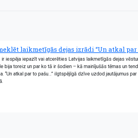
eklēt laikmetīgās dejas izrādi “Un atkal par
r iespēja iepazīt vai atcerēties Latvijas laikmetīgās dejas vēsturi. 
de bija toreiz un par ko tā ir šodien – kā mainījušās tēmas un te
a. “Un atkal par to pašu…” ilgtspējīgā dzīve uzdod jautājumus par
ā.