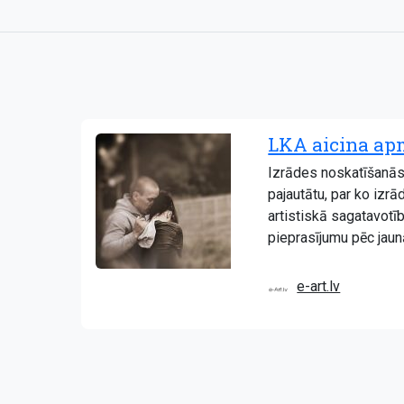
LKA aicina apm
Izrādes noskatīšanās i
pajautātu, par ko izrā
artistiskā sagatavotīb
pieprasījumu pēc jaun
e-art.lv