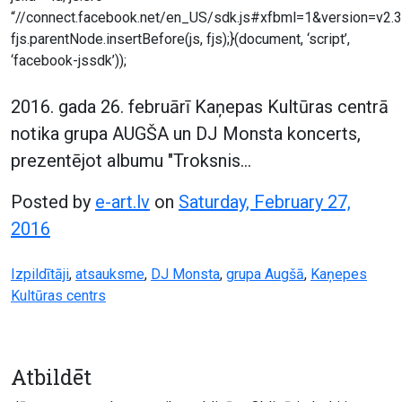
“//connect.facebook.net/en_US/sdk.js#xfbml=1&version=v2.3
fjs.parentNode.insertBefore(js, fjs);}(document, ‘script’,
‘facebook-jssdk’));
2016. gada 26. februārī Kaņepas Kultūras centrā
notika grupa AUGŠA un DJ Monsta koncerts,
prezentējot albumu "Troksnis…
Posted by
e-art.lv
on
Saturday, February 27,
2016
Izpildītāji
,
atsauksme
,
DJ Monsta
,
grupa Augšā
,
Kaņepes
Kultūras centrs
Atbildēt