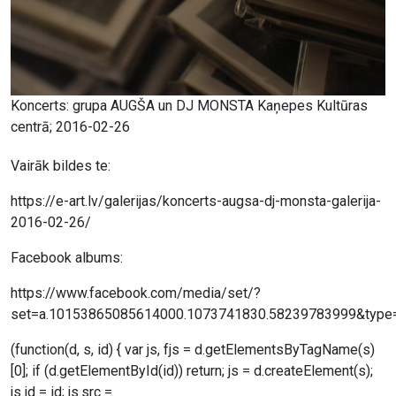
Koncerts: grupa AUGŠA un DJ MONSTA Kaņepes Kultūras
centrā; 2016-02-26
Vairāk bildes te:
https://e-art.lv/galerijas/koncerts-augsa-dj-monsta-galerija-
2016-02-26/
Facebook albums:
https://www.facebook.com/media/set/?
set=a.10153865085614000.1073741830.58239783999&type
(function(d, s, id) { var js, fjs = d.getElementsByTagName(s)
[0]; if (d.getElementById(id)) return; js = d.createElement(s);
js.id = id; js.src =