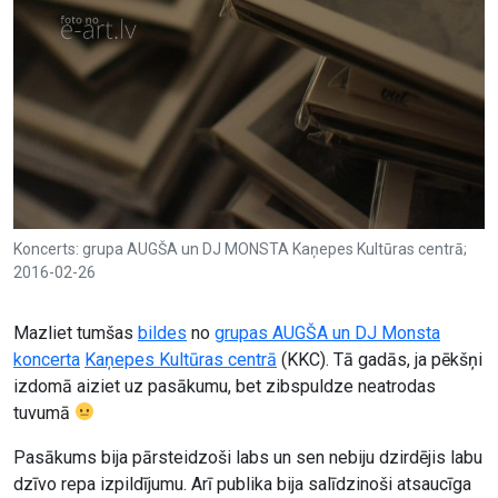
Koncerts: grupa AUGŠA un DJ MONSTA Kaņepes Kultūras centrā;
2016-02-26
Mazliet tumšas
bildes
no
grupas AUGŠA un DJ Monsta
koncerta
Kaņepes Kultūras centrā
(KKC). Tā gadās, ja pēkšņi
izdomā aiziet uz pasākumu, bet zibspuldze neatrodas
tuvumā
Pasākums bija pārsteidzoši labs un sen nebiju dzirdējis labu
dzīvo repa izpildījumu. Arī publika bija salīdzinoši atsaucīga