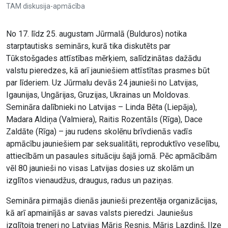
TAM diskusija-apmācība
No 17. līdz 25. augustam Jūrmalā (Bulduros) notika
starptautisks seminārs, kurā tika diskutēts par
Tūkstošgades attīstības mērķiem, salīdzinātas dažādu
valstu pieredzes, kā arī jauniešiem attīstītas prasmes būt
par līderiem. Uz Jūrmalu devās 24 jaunieši no Latvijas,
Igaunijas, Ungārijas, Gruzijas, Ukrainas un Moldovas.
Semināra dalībnieki no Latvijas – Linda Bēta (Liepāja),
Madara Aldiņa (Valmiera), Raitis Rozentāls (Rīga), Dace
Zaldāte (Rīga) – jau rudens skolēnu brīvdienās vadīs
apmācību jauniešiem par seksualitāti, reproduktīvo veselību,
attiecībām un pasaules situāciju šajā jomā. Pēc apmācībām
vēl 80 jaunieši no visas Latvijas dosies uz skolām un
izglītos vienaudžus, draugus, radus un paziņas.
Semināra pirmajās dienās jaunieši prezentēja organizācijas,
kā arī apmainījās ar savas valsts pieredzi. Jauniešus
izglītoja treneri no Latvijas Māris Resnis, Māris Lazdiņš, Ilze