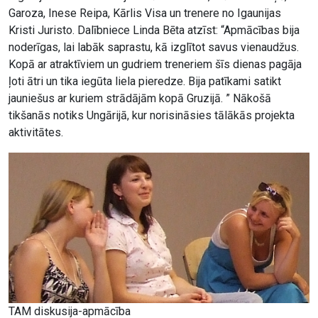
Garoza, Inese Reipa, Kārlis Visa un trenere no Igaunijas
Kristi Juristo. Dalībniece Linda Bēta atzīst: “Apmācības bija
noderīgas, lai labāk saprastu, kā izglītot savus vienaudžus.
Kopā ar atraktīviem un gudriem treneriem šīs dienas pagāja
ļoti ātri un tika iegūta liela pieredze. Bija patīkami satikt
jauniešus ar kuriem strādājām kopā Gruzijā. ” Nākošā
tikšanās notiks Ungārijā, kur norisināsies tālākās projekta
aktivitātes.
TAM diskusija-apmācība