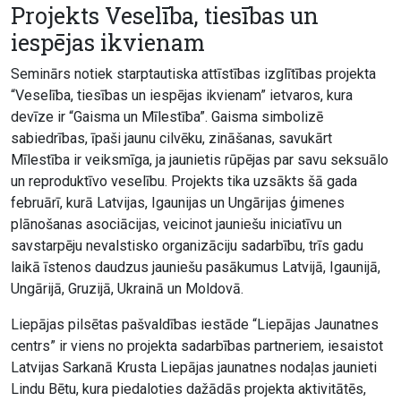
Projekts Veselība, tiesības un
iespējas ikvienam
Seminārs notiek starptautiska attīstības izglītības projekta
“Veselība, tiesības un iespējas ikvienam” ietvaros, kura
devīze ir “Gaisma un Mīlestība”. Gaisma simbolizē
sabiedrības, īpaši jaunu cilvēku, zināšanas, savukārt
Mīlestība ir veiksmīga, ja jaunietis rūpējas par savu seksuālo
un reproduktīvo veselību. Projekts tika uzsākts šā gada
februārī, kurā Latvijas, Igaunijas un Ungārijas ģimenes
plānošanas asociācijas, veicinot jauniešu iniciatīvu un
savstarpēju nevalstisko organizāciju sadarbību, trīs gadu
laikā īstenos daudzus jauniešu pasākumus Latvijā, Igaunijā,
Ungārijā, Gruzijā, Ukrainā un Moldovā.
Liepājas pilsētas pašvaldības iestāde “Liepājas Jaunatnes
centrs” ir viens no projekta sadarbības partneriem, iesaistot
Latvijas Sarkanā Krusta Liepājas jaunatnes nodaļas jaunieti
Lindu Bētu, kura piedaloties dažādās projekta aktivitātēs,