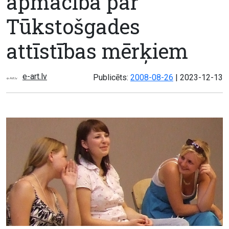
apmācība par
Tūkstošgades
attīstības mērķiem
e-art.lv
Atjaunots:
Publicēts:
2008-08-26
|
2023-12-13