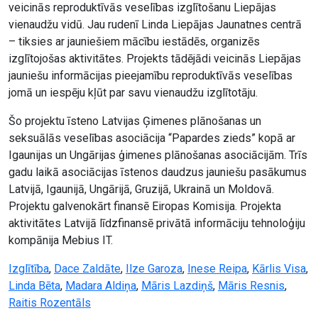
veicinās reproduktīvās veselības izglītošanu Liepājas
vienaudžu vidū. Jau rudenī Linda Liepājas Jaunatnes centrā
– tiksies ar jauniešiem mācību iestādēs, organizēs
izglītojošas aktivitātes. Projekts tādējādi veicinās Liepājas
jauniešu informācijas pieejamību reproduktīvās veselības
jomā un iespēju kļūt par savu vienaudžu izglītotāju.
Šo projektu īsteno Latvijas Ģimenes plānošanas un
seksuālās veselības asociācija “Papardes zieds” kopā ar
Igaunijas un Ungārijas ģimenes plānošanas asociācijām. Trīs
gadu laikā asociācijas īstenos daudzus jauniešu pasākumus
Latvijā, Igaunijā, Ungārijā, Gruzijā, Ukrainā un Moldovā.
Projektu galvenokārt finansē Eiropas Komisija. Projekta
aktivitātes Latvijā līdzfinansē privātā informāciju tehnoloģiju
kompānija Mebius IT.
Izglītība
,
Dace Zaldāte
,
Ilze Garoza
,
Inese Reipa
,
Kārlis Visa
,
Linda Bēta
,
Madara Aldiņa
,
Māris Lazdiņš
,
Māris Resnis
,
Raitis Rozentāls