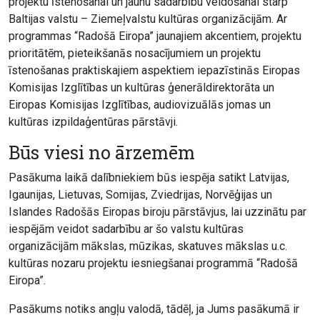
projektu īstenošanai un jaunu sadarbību veidošanai starp
Baltijas valstu – Ziemeļvalstu kultūras organizācijām. Ar
programmas “Radošā Eiropa” jaunajiem akcentiem, projektu
prioritātēm, pieteikšanās nosacījumiem un projektu
īstenošanas praktiskajiem aspektiem iepazīstinās Eiropas
Komisijas Izglītības un kultūras ģenerāldirektorāta un
Eiropas Komisijas Izglītības, audiovizuālās jomas un
kultūras izpildaģentūras pārstāvji.
Būs viesi no ārzemēm
Pasākuma laikā dalībniekiem būs iespēja satikt Latvijas,
Igaunijas, Lietuvas, Somijas, Zviedrijas, Norvēģijas un
Islandes Radošās Eiropas biroju pārstāvjus, lai uzzinātu par
iespējām veidot sadarbību ar šo valstu kultūras
organizācijām mākslas, mūzikas, skatuves mākslas u.c.
kultūras nozaru projektu iesniegšanai programmā “Radošā
Eiropa”.
Pasākums notiks angļu valodā, tādēļ, ja Jums pasākumā ir