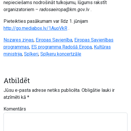
nepieciešams nodrošināt tulkojumu, lūgums rakstīt
organizatoriem –
radosaeiropa@km.gov.lv
.
Pieteikties pasākumam var līdz 1. jūnijam
http://go.mediabox.lv/1AuoVkR
.
Nozares ziņas
,
Eiropas Savienība
,
Eiropas Savienības
programmas
,
ES programma Radošā Eiropa
,
Kultūras
ministrija
,
Spīķeri
,
Spīķeru koncertzāle
Atbildēt
Jūsu e-pasta adrese netiks publicēta.
Obligātie lauki ir
atzīmēti kā
*
Komentārs