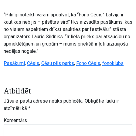
“Pilnīgi noteikti varam apgalvot, ka “Fono Cēsis” Latvijā ir
kaut kas nebijis – pilsētas sirdī tiks aizvadīts pasākums, kas
no visiem aspektiem drīkst saukties par festivālu,” stāsta
organizators Lauris Sildniks. “Ir liels prieks par atsaucību no
apmeklētājiem un grupām – mums priekšā ir ļoti aizraujoša
nedēļas nogale.”
Pasākumi
,
Cēsis
,
Cēsu pils parks
,
Fono Cēsis
,
fonoklubs
Atbildēt
Jūsu e-pasta adrese netiks publicēta.
Obligātie lauki ir
atzīmēti kā
*
Komentārs