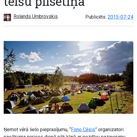
telšu pilsētiņa
Rolands Umbrovskis
Publicēts:
2015-07-24
Ņemot vērā lielo pieprasījumu, “
Fono Cēsis
” organizatori
pasākuma norises dienā nāk klajā ar pozitīvu paziņojumu