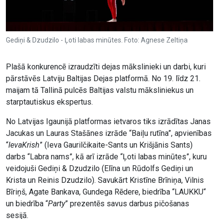
Gediņi & Dzudzilo - Ļoti labas minūtes. Foto: Agnese Zeltiņa
Plašā konkurencē izraudzīti dejas mākslinieki un darbi, kuri
pārstāvēs Latviju Baltijas Dejas platformā. No 19. līdz 21.
maijam tā Tallinā pulcēs Baltijas valstu māksliniekus un
starptautiskus ekspertus.
No Latvijas Igaunijā platformas ietvaros tiks izrādītas Janas
Jacukas un Lauras Stašānes izrāde “Baiļu rutīna”, apvienības
“
IevaKrish
” (Ieva Gaurilčikaite-Sants un Krišjānis Sants)
darbs “Labra nams”, kā arī izrāde “Ļoti labas minūtes”, kuru
veidojuši Gediņi & Dzudzilo (Elīna un Rūdolfs Gediņi un
Krista un Reinis Dzudzilo). Savukārt Kristīne Brīniņa, Vilnis
Bīriņš, Agate Bankava, Gundega Rēdere, biedrība “LAUKKU“
un biedrība “
Party
” prezentēs savus darbus pičošanas
sesijā.