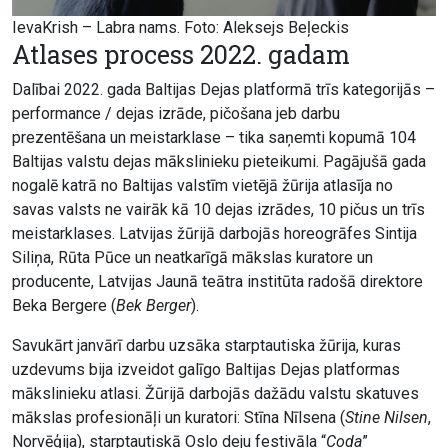
IevaKrish – Labra nams. Foto: Aleksejs Beļeckis
Atlases process 2022. gadam
Dalībai 2022. gada Baltijas Dejas platformā trīs kategorijās –
performance / dejas izrāde, pičošana jeb darbu
prezentēšana un meistarklase – tika saņemti kopumā 104
Baltijas valstu dejas mākslinieku pieteikumi. Pagājušā gada
nogalē katrā no Baltijas valstīm vietējā žūrija atlasīja no
savas valsts ne vairāk kā 10 dejas izrādes, 10 pičus un trīs
meistarklases. Latvijas žūrijā darbojās horeogrāfes Sintija
Siliņa, Rūta Pūce un neatkarīgā mākslas kuratore un
producente, Latvijas Jaunā teātra institūta radošā direktore
Beka Bergere (
Bek Berger
).
Savukārt janvārī darbu uzsāka starptautiska žūrija, kuras
uzdevums bija izveidot galīgo Baltijas Dejas platformas
mākslinieku atlasi. Žūrijā darbojās dažādu valstu skatuves
mākslas profesionāļi un kuratori: Stīna Nīlsena (
Stine Nilsen
,
Norvēģija), starptautiskā Oslo deju festivāla “
Coda
”