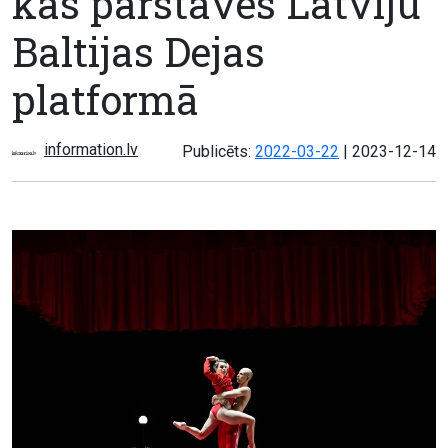
kas pārstāvēs Latviju
Baltijas Dejas
platformā
information.lv
Atjaunots:
Publicēts:
2022-03-22
|
2023-12-14