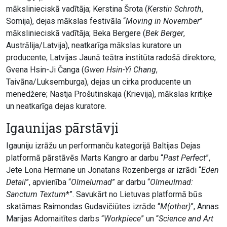
mākslinieciskā vadītāja; Kerstina Šrota (
Kerstin Schroth
,
Somija), dejas mākslas festivāla “
Moving in November
”
mākslinieciskā vadītāja; Beka Bergere (
Bek Berger
,
Austrālija/Latvija), neatkarīga mākslas kuratore un
producente, Latvijas Jaunā teātra institūta radošā direktore;
Gvena Hsin-Ji Čanga (
Gwen Hsin-Yi Chang
,
Taivāna/Luksemburga), dejas un cirka producente un
menedžere; Nastja Prošutinskaja (Krievija), mākslas kritiķe
un neatkarīga dejas kuratore.
Igaunijas pārstāvji
Igauniju izrāžu un performanču kategorijā Baltijas Dejas
platformā pārstāvēs Marts Kangro ar darbu “
Past Perfect
”,
Jete Lona Hermane un Jonatans Rozenbergs ar izrādi “
Eden
Detail
”, apvienība “
Olmelumad
” ar darbu “
Olmeulmad:
Sanctum Textum
*”. Savukārt no Lietuvas platformā būs
skatāmas Raimondas Gudavičiūtes izrāde “
M(other)
”, Annas
Marijas Adomaitītes darbs “
Workpiece
” un “
Science and Art