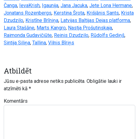
Čanga
,
IevaKrish
,
Igaunija
,
Jana Jacuka
,
Jete Lona Hermane
,
Jonatans Rozenbergs
,
Kerstina Šrota
,
Krišjānis Sants
,
Krista
Dzudzilo
,
Kristīne Brīniņa
,
Latvijas Baltijas Dejas platforma
,
Laura Stašāne
,
Marts Kangro
,
Nastja Prošutinskaja
,
Raimonda Gudavičiūte
,
Reinis Dzudzilo
,
Rūdolfs Gediņš
,
Sintija Siliņa
,
Tallina
,
Vilnis Bīriņs
Atbildēt
Jūsu e-pasta adrese netiks publicēta.
Obligātie lauki ir
atzīmēti kā
*
Komentārs