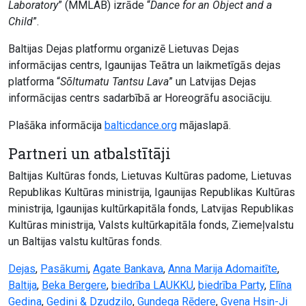
Laboratory
” (MMLAB) izrāde “
Dance for an Object and a
Child
”.
Baltijas Dejas platformu organizē Lietuvas Dejas
informācijas centrs, Igaunijas Teātra un laikmetīgās dejas
platforma “
Sõltumatu Tantsu Lava
” un Latvijas Dejas
informācijas centrs sadarbībā ar Horeogrāfu asociāciju.
Plašāka informācija
balticdance.org
mājaslapā.
Partneri un atbalstītāji
Baltijas Kultūras fonds, Lietuvas Kultūras padome, Lietuvas
Republikas Kultūras ministrija, Igaunijas Republikas Kultūras
ministrija, Igaunijas kultūrkapitāla fonds, Latvijas Republikas
Kultūras ministrija, Valsts kultūrkapitāla fonds, Ziemeļvalstu
un Baltijas valstu kultūras fonds.
Dejas
,
Pasākumi
,
Agate Bankava
,
Anna Marija Adomaitīte
,
Baltija
,
Beka Bergere
,
biedrība LAUKKU
,
biedrība Party
,
Elīna
Gediņa
,
Gediņi & Dzudzilo
,
Gundega Rēdere
,
Gvena Hsin-Ji