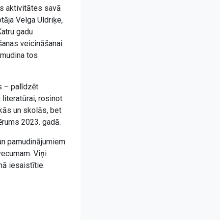
s aktivitātes savā
āja Velga Uldriķe,
Katru gadu
šanas veicināšanai.
n mudina tos
 – palīdzēt
iteratūrai, rosinot
kās un skolās, bet
vērums 2023. gadā.
 un pamudinājumiem
 vecumam. Viņi
ā iesaistītie.