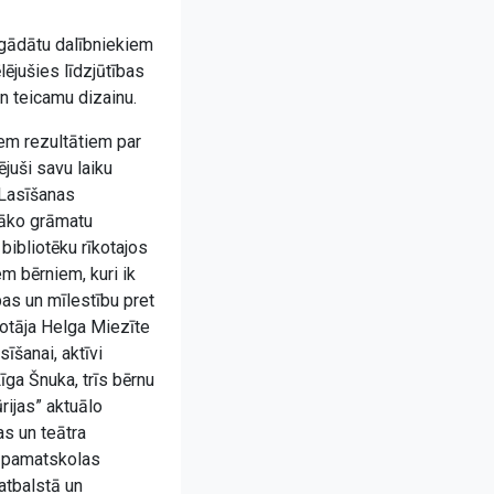
agādātu dalībniekiem
lējušies līdzjūtības
un teicamu dizainu.
iem rezultātiem par
ējuši savu laiku
„Lasīšanas
nāko grāmatu
bibliotēku rīkotajos
m bērniem, kuri ik
bas un mīlestību pret
otāja Helga Miezīte
īšanai, aktīvi
īga Šnuka, trīs bērnu
rijas” aktuālo
as un teātra
s pamatskolas
atbalstā un