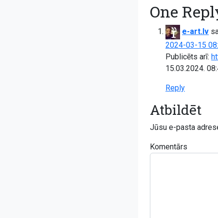
One Reply
e-art.lv
sa
2024-03-15 08
Publicēts arī:
h
15.03.2024. 08
Reply
Atbildēt
Jūsu e-pasta adrese
Komentārs