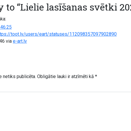
 to “Lielie lasīšanas svētki 20
ka:
:46:25
ttps://toot.lv/users/eart/statuses/112098357097902890
:46
via
e-art.lv
 netiks publicēta.
Obligātie lauki ir atzīmēti kā
*