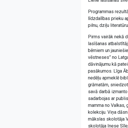
Lielie lasīšanas svē
Programmas rezultāt
līdzdalības prieku a
pilnu, dziļu literatū
Pirms vairāk nekā d
lasīšanas atbalstītā
bērniem un jaunieši
vēstneses” no Latg
dāvinājumu kā pateic
pasākumos. Līga Ābol
nedēļu apmeklē bibli
grāmatām, sniedzot 
savā darbā izmanto 
sadarbojas ar publis
mamma no Valkas, grā
kolekciju. Viņa dāsn
mākslas skolotāja 
skolotāja Inese Sīle