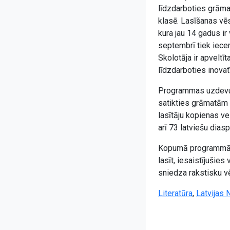
līdzdarboties grāma
klasē. Lasīšanas vē
kura jau 14 gadus ir
septembrī tiek iece
Skolotāja ir apveltī
līdzdarboties inova
Programmas uzdevum
satikties grāmatām u
lasītāju kopienas ve
arī 73 latviešu dia
Kopumā programmā, 
lasīt, iesaistījušie
sniedza rakstisku vē
Literatūra
,
Latvijas 