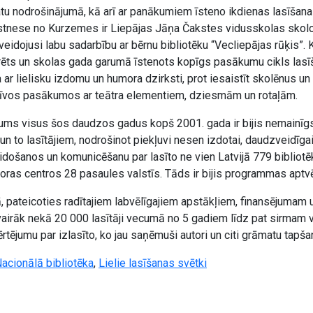
tu nodrošinājumā, kā arī ar panākumiem īsteno ikdienas lasīšana
stnese no Kurzemes ir Liepājas Jāņa Čakstes vidusskolas skolot
 veidojusi labu sadarbību ar bērnu bibliotēku “Vecliepājas rūķis”. 
rēts un skolas gada garumā īstenots kopīgs pasākumu cikls lasī
ta ar lielisku izdomu un humora dzirksti, prot iesaistīt skolēnus u
tīvos pasākumos ar teātra elementiem, dziesmām un rotaļām.
s visus šos daudzos gadus kopš 2001. gada ir bijis nemainīgs
n to lasītājiem, nodrošinot piekļuvi nesen izdotai, daudzveidīgai l
idošanos un komunicēšanu par lasīto ne vien Latvijā 779 bibliotē
sporas centros 28 pasaules valstīs. Tāds ir bijis programmas apt
pateicoties radītajiem labvēlīgajiem apstākļiem, finansējumam
s vairāk nekā 20 000 lasītāji vecumā no 5 gadiem līdz pat sirmam
rtējumu par izlasīto, ko jau saņēmuši autori un citi grāmatu tapšan
Nacionālā bibliotēka
,
Lielie lasīšanas svētki