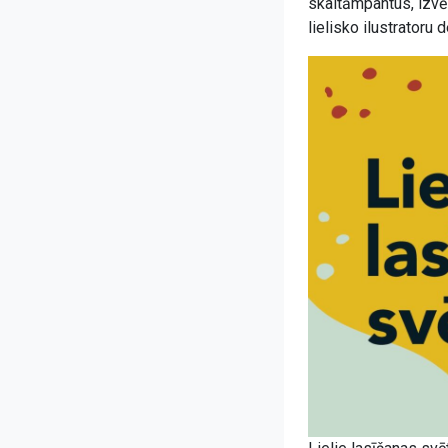
skaitāmpantus, izvēl
lielisko ilustratoru