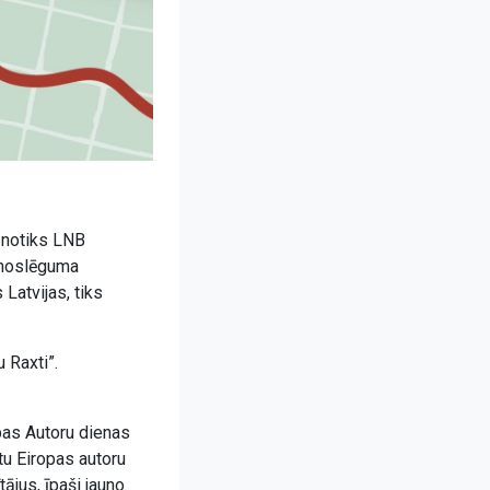
) notiks LNB
 noslēguma
Latvijas, tiks
 Raxti”.
pas Autoru dienas
ātu Eiropas autoru
tājus, īpaši jauno