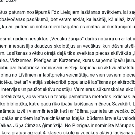
tki 2024
us paturam noslēpumā līdz Lielajiem lasīšanas svētkiem, lai s
pbalvošanas pasākumā, bet varam atklāt, ka lasītāji, kā allaž, izvē
ru, kā arī jautras un notikumiem bagātas grāmatas, ar ilustrācijām 
esmit gadiem iesāktās „Vecāku žūrijas” darbs noturīgi un ar lab
jiem ir iesaistījis daudzus skolotājus un vecākus, kuri dāsni atvēl
em. Lasīšanas svētku otrajā daļā tiks sveiktas piecas aktīvākās 
ales, Vidzemes, Pierīgas un Kurzemes, kuras saņems īpašu jau
ību par lasītprieka rosināšanu vietējā kopienā un aktīvu atbalstu 
iņa no Līvāniem ir lasītprieka veicinātāja ne vien saviem piecie
otēku, bet arī vietējā sabiedrībā popularizē lasīšanas priekšrocī
intervijas un paužot aktīvu nostāju. Valmieras sākumskolas skol
detalizētas, apsvērtas un teorijā pamatotas metodes ikdienas las
ko bibliotēku, katru gadu rīko īpašu lasīšanas mēnesi. Savukārt, L
matu izvēli vienmēr iesāk tieši ar “Bērnu, jauniešu un vecāku žū
i dalās ar citiem lasītveicināšanas idejās, būdama latviešu valod
Valkas Jāņa Cimzes ģimnāzijā. No Pierīgas ir nominēta Mārupe
, kura pratusi aizraut 4. klases skolēnu vecākus aktīvā lasīšanas 