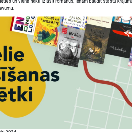
ēties un vienā naktī izlasīt romānus, lēnām baudīt stāstu krājum
 devumu.