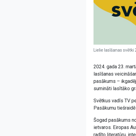
Lielie lasīšanas svētki
2024. gada 23. martā
lasīšanas veicināša
pasākums – ikgadējie
sumināti lasītāko grā
Svētkus vadīs TV pe
Pasākumu tiešraidē v
Šogad pasākums noti
ietvaros. Eiropas Aut
radīto literatūru, in