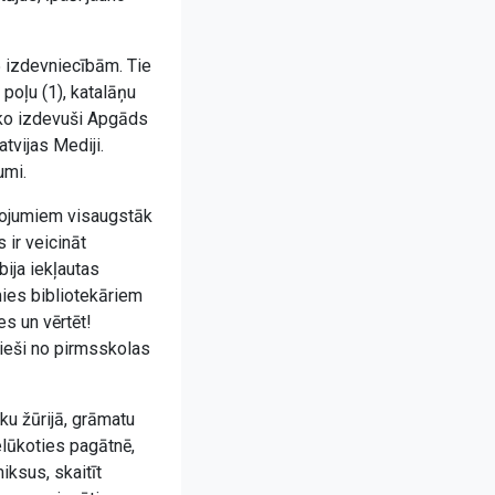
5 izdevniecībām. Tie
 poļu (1), katalāņu
m, ko izdevuši Apgāds
tvijas Mediji.
umi.
lkojumiem visaugstāk
 ir veicināt
bija iekļautas
mies bibliotekāriem
es un vērtēt!
ieši no pirmsskolas
ku žūrijā, grāmatu
elūkoties pagātnē,
iksus, skaitīt