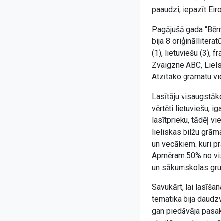
paaudzi, iepazīt Eir
Pagājušā gada “Bērn
bija 8 oriģināllitera
(1), lietuviešu (3), 
Zvaigzne ABC, Liels
Atzītāko grāmatu vid
Lasītāju visaugstāk
vērtēti lietuviešu, 
lasītprieku, tādēļ v
lieliskas bilžu grām
un vecākiem, kuri pr
Apmēram 50% no visi
un sākumskolas gru
Savukārt, lai lasīša
tematika bija daudz
gan piedāvāja pasaka