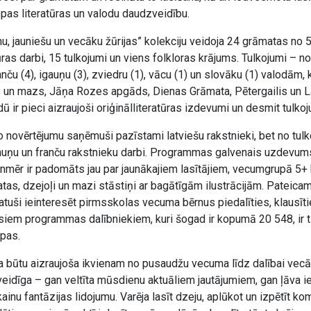
opas literatūras un valodu daudzveidību.
u, jauniešu un vecāku žūrijas” kolekciju veidoja 24 grāmatas no 
tūras darbi, 15 tulkojumi un viens folkloras krājums. Tulkojumi – no
franču (4), igauņu (3), zviedru (1), vācu (1) un slovāku (1) valodā
 un mazs, Jāņa Rozes apgāds, Dienas Grāmata, Pētergailis un La
ū ir pieci aizraujoši oriģinālliteratūras izdevumi un desmit tulkoj
o novērtējumu saņēmuši pazīstami latviešu rakstnieki, bet no tu
igauņu un franču rakstnieku darbi. Programmas galvenais uzdevums
ienmēr ir padomāts jau par jaunākajiem lasītājiem, vecumgrupā 5+ 
atas, dzejoļi un mazi stāstiņi ar bagātīgām ilustrācijām. Pateica
atuši ieinteresēt pirmsskolas vecuma bērnus piedalīties, klausīti
em programmas dalībniekiem, kuri šogad ir kopumā 20 548, ir t
pas.
na būtu aizraujoša ikvienam no pusaudžu vecuma līdz dalībai vecā
veidīga – gan veltīta mūsdienu aktuāliem jautājumiem, gan ļāva i
inu fantāzijas lidojumu. Varēja lasīt dzeju, aplūkot un izpētīt kom