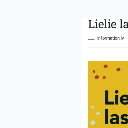
Lielie 
information.lv