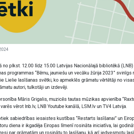
 2024
 no plkst. 12.00 līdz 15.00 Latvijas Nacionālajā bibliotēkā (LNB
nas programmas “Bērnu, jauniešu un vecāku žūrija 2023” svinīgs
 Lielie lasīšanas svētki, ko apmeklēs grāmatu vērtētāji no visas 
matu autori, tulkotāji un izdevēji.
rsonība Māris Grigalis, muzicēs tautas mūzikas apvienība “Raxtu
arēs vērot lnb.lv, LNB Youtube kanālā, LSM.lv un TV4 Latvija.
ek sabiedrības iesaistes kustības “Restarts lasīšanai” un Eiro
oru diena ir ikgadēja Eiropas līmenī rosināta iniciatīva, lai godin
teresi par grāmatām un rosinātu to lasīšanu, kā arī iedvesmotu lasī