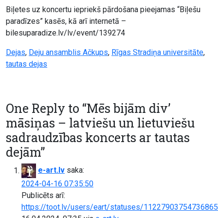
Biļetes uz koncertu iepriekš pārdošana pieejamas “Biļešu
paradīzes” kasēs, kā arī internetā –
bilesuparadize.lv/lv/event/139274
Dejas
,
Deju ansamblis Ačkups
,
Rīgas Stradiņa universitāte
,
tautas dejas
One Reply to “Mēs bijām div’
māsiņas – latviešu un lietuviešu
sadraudzības koncerts ar tautas
dejām”
e-art.lv
saka:
2024-04-16 07:35:50
Publicēts arī:
https://toot.lv/users/eart/statuses/1122790375473686