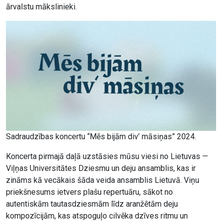
ārvalstu mākslinieki.
Sadraudzības koncertu “Mēs bijām div’ māsiņas” 2024.
Koncerta pirmajā daļā uzstāsies mūsu viesi no Lietuvas —
Viļņas Universitātes Dziesmu un deju ansamblis, kas ir
zināms kā vecākais šāda veida ansamblis Lietuvā. Viņu
priekšnesums ietvers plašu repertuāru, sākot no
autentiskām tautasdziesmām līdz aranžētām deju
kompozīcijām, kas atspoguļo cilvēka dzīves ritmu un