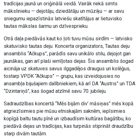
tradīcijas jaunā un oriģinālā veidā. Vairāk nekā simts
mākslinieku — dejotāju, dziedātāju un mūziķu — ar savu
sniegumu iepazīstinās latviešu skatītājus ar lietuvisko
tautas mākslas šarmu un dzīvesprieku.
Otrā daļa piedāvās kaut ko ļoti tuvu mūsu sirdīm — latvisko
skatuvisko tautas deju. Koncerta organizators, Tautas deju
ansamblis “Ačkups”, parādīs savu unikālo stilu, dejojot gan
jaunākas, gan arī plaši iemīļotas dejas. Šis ansamblis šogad
aicināja uz skatuves savus ilggadējos draugus un kolēģus,
tostarp VPDK “Ačkups” — grupu, kas izveidojusies no
ansambļa bijušajiem dalībniekiem, kā arī DA “Austris” un TDA
“Dzintariņš”, kas šogad atzīmē savu 70. jubileju.
Sadraudzības koncertā “Mēs bijām div’ māsiņas” mēs kopā
atgriezīsimies pie mūsu etniskajām saknēm, iepīsimies
kopīgā baltu tautu pīnē un izbaudīsim kultūras bagātību, ko
piedāvā dejas un tradīcijas, kas turpinās stiprināt draudzību
starp divām tautām.