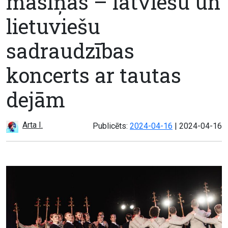
māsiņas – latviešu un
lietuviešu
sadraudzības
koncerts ar tautas
dejām
Arta I.
Atjaunots:
Publicēts:
2024-04-16
|
2024-04-16