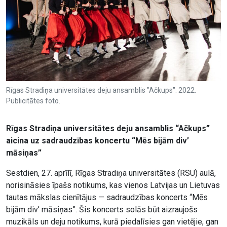
Rīgas Stradiņa universitātes deju ansamblis "Ačkups". 2022.
Publicitātes foto.
Rīgas Stradiņa universitātes deju ansamblis “Ačkups”
aicina uz sadraudzības koncertu “Mēs bijām div’
māsiņas”
Sestdien, 27. aprīlī, Rīgas Stradiņa universitātes (RSU) aulā,
norisināsies īpašs notikums, kas vienos Latvijas un Lietuvas
tautas mākslas cienītājus — sadraudzības koncerts “Mēs
bijām div’ māsiņas”. Šis koncerts solās būt aizraujošs
muzikāls un deju notikums, kurā piedalīsies gan vietējie, gan