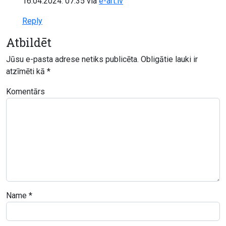
16.04.2024. 07:35
via
e-art.lv
Reply
Atbildēt
Jūsu e-pasta adrese netiks publicēta.
Obligātie lauki ir
atzīmēti kā
*
Komentārs
Name
*