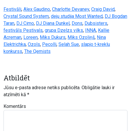
Festivāli
,
Alex Gaudino
,
Charlotte Devaney
,
Craig David
,
Crystal Sound System
,
deju studija Most Wanted
,
DJ Bogdan
Taran
,
DJ Cimo
,
DJ Diana Dunkel
,
Dons
,
Dubsisters
,
festivāls Pestivals
,
grupa Dzelzs vilks
,
INNA
,
Kallie
Acreman
,
Loreen
,
Miks Dukurs
,
Miks Ozoliņš
,
Nina
Elektrichka
,
Ozols
,
Pecolli
,
Selah Sue
,
slapjo t-kreklu
konkurss
,
The Qemists
Atbildēt
Jūsu e-pasta adrese netiks publicēta.
Obligātie lauki ir
atzīmēti kā
*
Komentārs