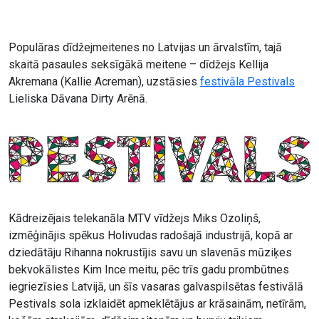
Populāras dīdžejmeitenes no Latvijas un ārvalstīm, tajā
skaitā pasaules seksīgākā meitene – dīdžejs Kellija
Akremana (Kallie Acreman), uzstāsies
festivāla Pestivals
Lieliska Dāvana Dirty Arēnā.
Kādreizējais telekanāla MTV vīdžejs Miks Ozoliņš,
izmēģinājis spēkus Holivudas radošajā industrijā, kopā ar
dziedātāju Rihanna nokrustījis savu un slavenās mūziķes
bekvokālistes Kim Ince meitu, pēc trīs gadu prombūtnes
iegriezīsies Latvijā, un šīs vasaras galvaspilsētas festivālā
Pestivals sola izklaidēt apmeklētājus ar krāsainām, netīrām,