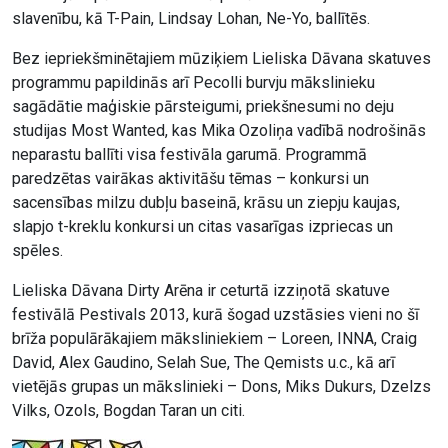
slavenību, kā T-Pain, Lindsay Lohan, Ne-Yo, ballītēs.
Bez iepriekšminētajiem mūziķiem Lieliska Dāvana skatuves
programmu papildinās arī Pecolli burvju mākslinieku
sagādātie maģiskie pārsteigumi, priekšnesumi no deju
studijas Most Wanted, kas Mika Ozoliņa vadībā nodrošinās
neparastu ballīti visa festivāla garumā. Programmā
paredzētas vairākas aktivitāšu tēmas – konkursi un
sacensības milzu dubļu baseinā, krāsu un ziepju kaujas,
slapjo t-kreklu konkursi un citas vasarīgas izpriecas un
spēles.
Lieliska Dāvana Dirty Arēna ir ceturtā izziņotā skatuve
festivālā Pestivals 2013, kurā šogad uzstāsies vieni no šī
brīža populārākajiem māksliniekiem – Loreen, INNA, Craig
David, Alex Gaudino, Selah Sue, The Qemists u.c., kā arī
vietējās grupas un mākslinieki – Dons, Miks Dukurs, Dzelzs
Vilks, Ozols, Bogdan Taran un citi.