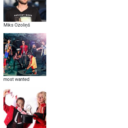
Miks Ozoliņš
most wanted