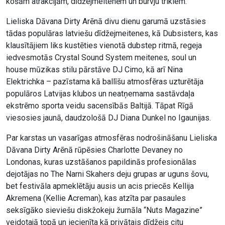
košām atrakcijām, dīdžejmeitenēm un burvju trikiem.
Lieliska Dāvana Dirty Arēnā divu dienu garumā uzstāsies
tādas populāras latviešu dīdžejmeitenes, kā Dubsisters, kas
klausītājiem liks kustēties vienotā dubstep ritmā, regeja
iedvesmotās Crystal Sound System meitenes, soul un
house mūzikas stilu pārstāve DJ Cimo, kā arī Nina
Elektrichka – pazīstama kā ballīšu atmosfēras uzturētāja
populāros Latvijas klubos un neatņemama sastāvdaļa
ekstrēmo sporta veidu sacensībās Baltijā. Tāpat Rīgā
viesosies jaunā, daudzološā DJ Diana Dunkel no Igaunijas.
Par karstas un vasarīgas atmosfēras nodrošināšanu Lieliska
Dāvana Dirty Arēnā rūpēsies Charlotte Devaney no
Londonas, kuras uzstāšanos papildinās profesionālas
dejotājas no The Narni Skahers deju grupas ar uguns šovu,
bet festivāla apmeklētāju ausis un acis priecēs Kellija
Akremena (Kellie Acreman), kas atzīta par pasaules
seksīgāko sieviešu diskžokeju žurnāla “Nuts Magazine”
veidotajā topā un iecienīta kā privātais dīdžejs citu