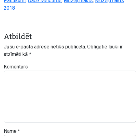
Pasākumi
,
Dace Melbārde
,
Muzeju nakts
,
Muzeju nakts
2018
Atbildēt
Jūsu e-pasta adrese netiks publicēta.
Obligātie lauki ir
atzīmēti kā
*
Komentārs
Name
*