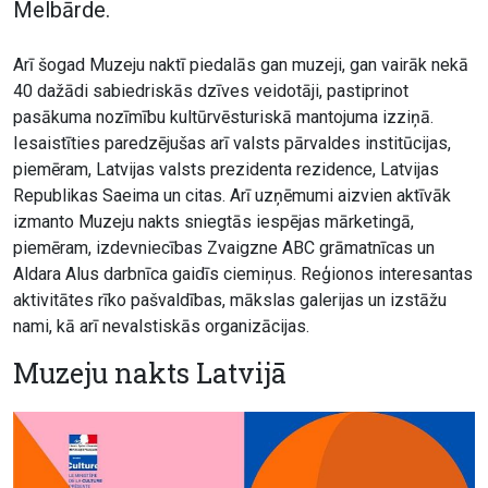
Melbārde.
Arī šogad Muzeju naktī piedalās gan muzeji, gan vairāk nekā
40 dažādi sabiedriskās dzīves veidotāji, pastiprinot
pasākuma nozīmību kultūrvēsturiskā mantojuma izziņā.
Iesaistīties paredzējušas arī valsts pārvaldes institūcijas,
piemēram, Latvijas valsts prezidenta rezidence, Latvijas
Republikas Saeima un citas. Arī uzņēmumi aizvien aktīvāk
izmanto Muzeju nakts sniegtās iespējas mārketingā,
piemēram, izdevniecības Zvaigzne ABC grāmatnīcas un
Aldara Alus darbnīca gaidīs ciemiņus. Reģionos interesantas
aktivitātes rīko pašvaldības, mākslas galerijas un izstāžu
nami, kā arī nevalstiskās organizācijas.
Muzeju nakts Latvijā