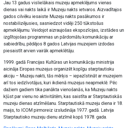
Jau 13 gadus vislielākais muzeju apmeklējums vienas
dienas vai nakts laikā ir Muzeju nakts ietvaros. Aizvadītajos
gados cilvēku iesaiste Muzeju nakts pasākumos ir
nostabilizējusies, sasniedzot vidēji 250 tūkstošus
apmeklējumu. Veidojot aizraujošas ekspozīcijas, izstādes un
izglītojošas programmas un pārdomātu komunikāciju ar
sabiedrību, pēdējos 8 gados Latvijas muzejiem izdodas
piesaistīt arvien vairāk apmeklētāju.
1999. gadā Francijas Kultūras un komunikāciju ministrija
aicināja Eiropas muzejus organizēt kopīgu starptautisku
akciju – Muzeju nakti, tās mērķis – iepazīstināt ar muzejiem
arī tos iedzīvotājus, kuri ikdienā muzejus neapmeklē. Pēc
dažiem gadiem tika panākta vienošanās, ka Muzeju nakts
kļūst par vienu no aktivitātēm, kas saistīta ar Starptautiskās
muzeju dienas atzīmēšanu. Starptautiskā muzeju diena ir 18.
maijs, to ICOM pirmoreiz izsludināja 1977. gadā. Latvija
Starptautisko muzeju dienu atzīmē kopš 1978. gada.