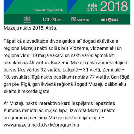
Muzeju nakts 2018. Afiša.
Tāpat kā aizvadītajos divos gados arī šogad aktīvākais
reģions Muzeju naktī solās būt Vidzeme, vidzemnieki un
reģiona viesi 19.maija vakarā un naktī varēs apmeklēt
pasākumus 46 vietās. Kurzemē Muzeju naktī apmeklētājiem
durvis tiks vērtas 32 vietās, Latgalē – 31 vietā, Zemgalē –
18, savukārt Rīgā nakts pasākumi notiks 77 vietās. Gan Rīgā,
gan pie-Rīgā, gan ikvienā reģionā šogad Muzeju dalībnieku
skaits ir rekordaugsts.
Ar Muzeju nakts interaktīvo karti iespējams iepazīties
Kultūras ministrijas mājas lapā, izvērsta Muzeju nakts
programma pieejama Muzeju nakts mājas lapā –
www.muzeju-nakts.lv/lv/programma