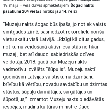
19. maijā – vērs durvis apmeklētājiem.
Šogad nakts
pasākumi 204 vietās notiks jau 14. reizi
.
“Muzeju nakts šogad būs īpaša, jo notiek valsts
simtgades zīmē, sasniedzot rekordlielu norišu
vietu skaitu visā Latvijā. Līdzīgi kā citus gadus,
notikumu veidošanā aktīvi iesaistās ne tikai
muzeji, bet arī daudzi sabiedriskās dzīves
veidotāji. 2018. gadā par Muzeju nakts
vadmotīvu izvēlēts “šūpulis”. Muzeju naktī
godināsim Latvijas valstiskuma dzimšanu,
brīvību kā vērtību, novadu savdabību un dzimtas
stāstus, šūpuļu darinātājus, sargātājus un
šūpotājus,” izmantot Muzeju nakts piedāvātās
iespējas, mudina kultūras ministre Dace