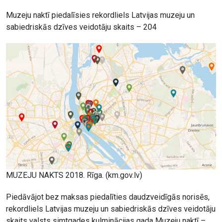
Muzeju naktī piedalīsies rekordliels Latvijas muzeju un
sabiedriskās dzīves veidotāju skaits – 204
MUZEJU NAKTS 2018. Rīga. (km.gov.lv)
Piedāvājot bez maksas piedalīties daudzveidīgās norisēs,
rekordliels Latvijas muzeju un sabiedriskās dzīves veidotāju
skaits valsts simtgades kulminācijas gada Muzeju naktī –