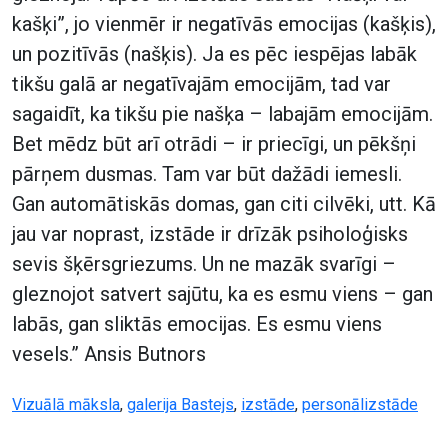
kašķi”, jo vienmēr ir negatīvās emocijas (kašķis),
un pozitīvās (našķis). Ja es pēc iespējas labāk
tikšu galā ar negatīvajām emocijām, tad var
sagaidīt, ka tikšu pie našķa – labajām emocijām.
Bet mēdz būt arī otrādi – ir priecīgi, un pēkšņi
pārņem dusmas. Tam var būt dažādi iemesli.
Gan automātiskās domas, gan citi cilvēki, utt. Kā
jau var noprast, izstāde ir drīzāk psiholoģisks
sevis šķērsgriezums. Un ne mazāk svarīgi –
gleznojot satvert sajūtu, ka es esmu viens – gan
labās, gan sliktās emocijas. Es esmu viens
vesels.” Ansis Butnors
Vizuālā māksla
,
galerija Bastejs
,
izstāde
,
personālizstāde