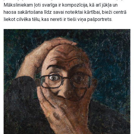
Māksliniekam ļoti svarīga ir kompozīcija, kā arī jūkļa un
haosa sakārtošana līdz savai noteiktai kārtībai, bieži centrā
liekot cilvēka tēlu, kas nereti ir tieši viņa pašportrets.