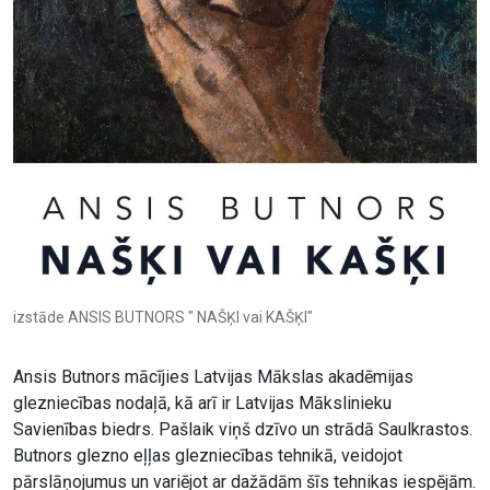
izstāde ANSIS BUTNORS " NAŠĶI vai KAŠĶI"
Ansis Butnors mācījies Latvijas Mākslas akadēmijas
glezniecības nodaļā, kā arī ir Latvijas Mākslinieku
Savienības biedrs. Pašlaik viņš dzīvo un strādā Saulkrastos.
Butnors glezno eļļas glezniecības tehnikā, veidojot
pārslāņojumus un variējot ar dažādām šīs tehnikas iespējām.