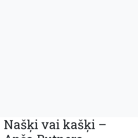
Našķi vai kašķi –