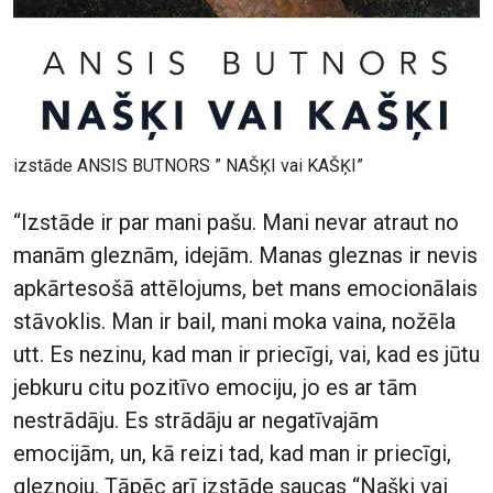
izstāde ANSIS BUTNORS ” NAŠĶI vai KAŠĶI”
“Izstāde ir par mani pašu. Mani nevar atraut no
manām gleznām, idejām. Manas gleznas ir nevis
apkārtesošā attēlojums, bet mans emocionālais
stāvoklis. Man ir bail, mani moka vaina, nožēla
utt. Es nezinu, kad man ir priecīgi, vai, kad es jūtu
jebkuru citu pozitīvo emociju, jo es ar tām
nestrādāju. Es strādāju ar negatīvajām
emocijām, un, kā reizi tad, kad man ir priecīgi,
gleznoju. Tāpēc arī izstāde saucas “Našķi vai