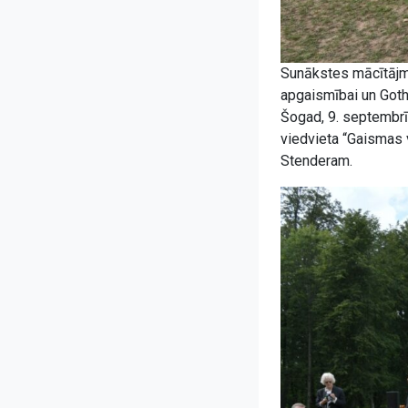
Sunākstes mācītājmu
apgaismībai un Got
Šogad, 9. septembrī,
viedvieta “Gaismas 
Stenderam.