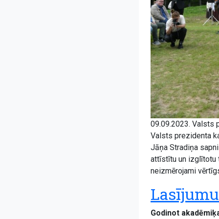
09.09.2023. Valsts 
Valsts prezidenta ka
Jāņa Stradiņa sapnis
attīstītu un izglītot
neizmērojami vērtī
Lasījumu 
Godinot akadēmiķa 