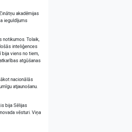
 Zinātņu akadēmijas
ņa ieguldījums
 notikumos. Tolaik,
adošās inteliģences
 bija viens no tiem,
eatkarības atgūšanas
nākot nacionālās
umīgu atjaunošanu.
s bija Sēlijas
 novada vēsturi. Viņa