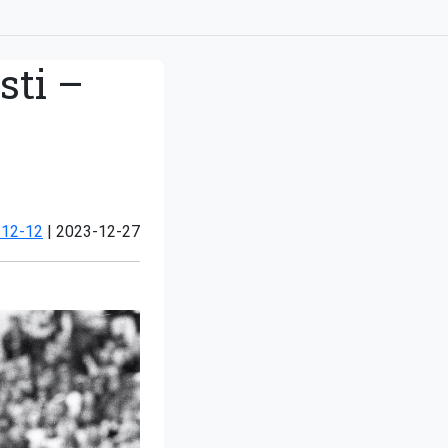
sti –
Atjaunots:
-12-12
|
2023-12-27