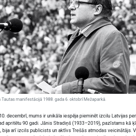
a Tautas manifestācijā 1988. gada 6. oktobrī Mežaparkā.
0. decembrī, mums ir unikāla iespēja pieminēt izcilu Latvijas pe
ad apritētu 90 gadi. Jānis Stradiņš (1933–2019), pazīstams kā ķī
 bija arī izcils publicists un aktīvs Trešās atmodas veicinātājs. V