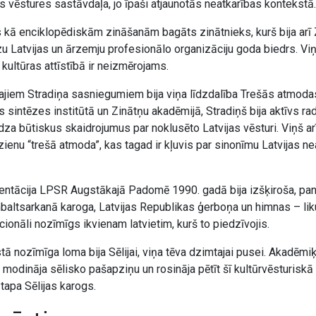
 vēstures sastāvdaļa, jo īpaši atjaunotās neatkarības kontekstā.
s kā enciklopēdiskām zināšanām bagāts zinātnieks, kurš bija arī
u Latvijas un ārzemju profesionālo organizāciju goda biedrs. Vi
 kultūras attīstībā ir neizmērojams.
jiem Stradiņa sasniegumiem bija viņa līdzdalība Trešās atmodas
 sintēzes institūtā un Zinātņu akadēmijā, Stradiņš bija aktīvs r
dza būtiskus skaidrojumus par noklusēto Latvijas vēsturi. Viņš arī
zienu “trešā atmoda”, kas tagad ir kļuvis par sinonīmu Latvijas n
ntācija LPSR Augstākajā Padomē 1990. gadā bija izšķiroša, pa
baltsarkanā karoga, Latvijas Republikas ģerboņa un himnas – lik
ionāli nozīmīgs ikvienam latvietim, kurš to piedzīvojis.
ā nozīmīga loma bija Sēlijai, viņa tēva dzimtajai pusei. Akadēmiķi
rš modināja sēlisko pašapziņu un rosināja pētīt šī kultūrvēsturiskā
 tapa Sēlijas karogs.