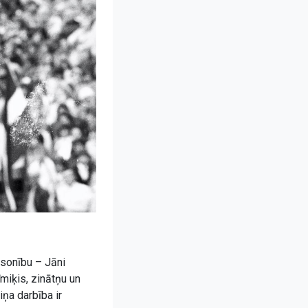
rsonību – Jāni
miķis, zinātņu un
iņa darbība ir