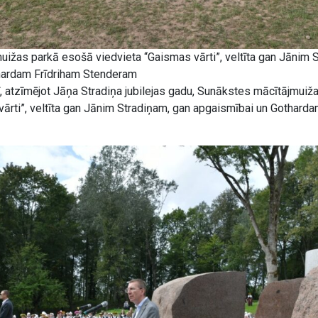
ižas parkā esošā viedvieta “Gaismas vārti”, veltīta gan Jānim 
hardam Frīdriham Stenderam
 atzīmējot Jāņa Stradiņa jubilejas gadu, Sunākstes mācītājmuižas
vārti”, veltīta gan Jānim Stradiņam, gan apgaismībai un Gotharda