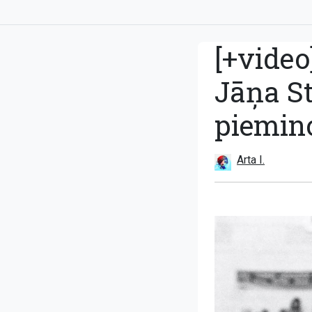
[+video
Jāņa St
piemin
Arta I.