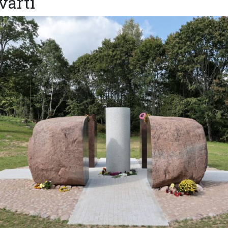
vārti