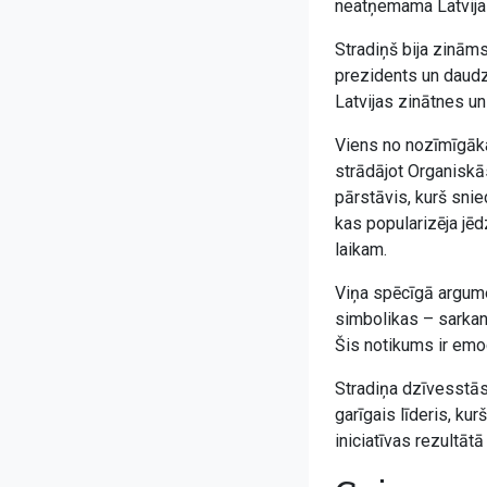
neatņemama Latvijas
Stradiņš bija zinām
prezidents un daudz
Latvijas zinātnes un
Viens no nozīmīgāka
strādājot Organiskās
pārstāvis, kurš snie
kas popularizēja jēd
laikam.
Viņa spēcīgā argume
simbolikas – sarkan
Šis notikums ir emoc
Stradiņa dzīvesstāst
garīgais līderis, ku
iniciatīvas rezultātā