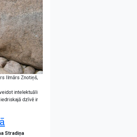
rs Ilmārs Znotiņš,
veidot intelektuāli
iedriskajā dzīvē ir
kā
ņa Stradiņa