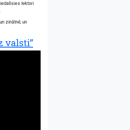
edalīsies lektori
.
un zinātnē, un
 valsti”