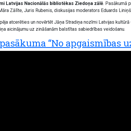
mi Latvijas Nacionālās bibliotēkas Ziedoņa zālē
. Pasākumā pi
āra Zālīte, Juris Rubenis, diskusijas moderators Eduards Liniņš
ēja atcerēties un novērtēt Jāņa Stradiņa nozīmi Latvijas kultūrā 
 viņa aicinājumu uz zināšanām balstītas sabiedrības veidošanu.
pasākuma “No apgaismības uz