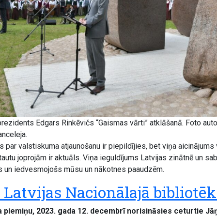
prezidents Edgars Rinkēvičs “Gaismas vārti” atklāšanā. Foto auto
nceleja.
 par valstiskuma atjaunošanu ir piepildījies, bet viņa aicinājums 
u tautu joprojām ir aktuāls. Viņa ieguldījums Latvijas zinātnē un sab
gs un iedvesmojošs mūsu un nākotnes paaudzēm.
Latvijas Nacionālajā bibliotē
piemiņu, 2023. gada 12. decembrī norisināsies ceturtie Jā