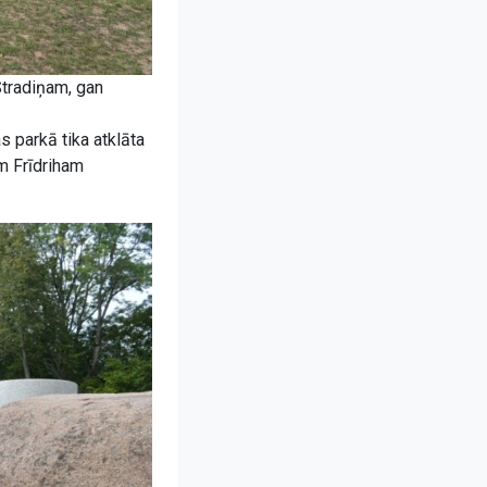
Stradiņam, gan
 parkā tika atklāta
m Frīdriham