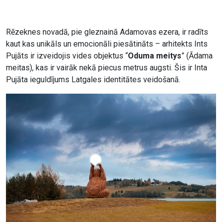
Rēzeknes novadā, pie gleznainā Adamovas ezera, ir radīts
kaut kas unikāls un emocionāli piesātināts – arhitekts Ints
Pujāts ir izveidojis vides objektus “
Oduma meitys
” (Ādama
meitas), kas ir vairāk nekā piecus metrus augsti. Šis ir Inta
Pujāta ieguldījums Latgales identitātes veidošanā.