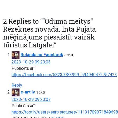
2 Replies to “
“Oduma meitys”
Rēzeknes novadā. Inta Pujāta
mēģinājums piesaistīt vairāk
tūristus Latgalei
”
Rolands no Facebook
saka:
2023-10-29 09:20:03
Publicēts arī:
https://facebook.com/58239783999_594940472757423
Reply
e-art.lv
saka:
2023-10-29 09:20:07
Publicēts arī:
https://toot.lv/users/eart/statuses/1113170907184969