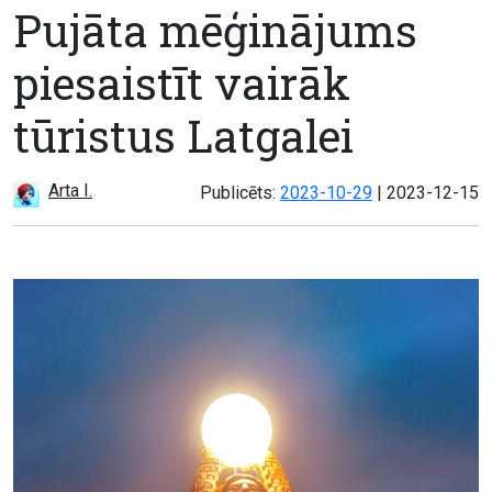
Pujāta mēģinājums
piesaistīt vairāk
tūristus Latgalei
Arta I.
Atjaunots:
Publicēts:
2023-10-29
|
2023-12-15