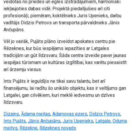
veidotas no priedes un egles izstrādājumiem, harmoniski
iekļaujoties dabas vidē. Projektā piedalījušies arī citi
profesionāļi, piemēram, koktēlnieks Juris Upenieks, darbu
vadītājs Didzis Petrovs un transporta pārvaldnieks Jānis
Ančupāns.
Vēl jo vairāk, Pujāts plāno izveidot apskates centru pie
Rēzeknes, kur būs iespējams iepazīties ar Latgales
tradīcijām un gūt līdzsvaru. Šāda centra izveide paver jaunas
iespējas tūrismam un kultūras izglītībai, kas varētu piesaistīt
arī ārzemju viesus.
Ints Pujāts ir ieguldījis ne tikai savu talantu, bet arī
finansējumu, lai radītu šo unikālo objektu, kas ir veltījums gan
Latgalei, gan cilvēkiem, kuri meklē iedvesmu un dzīves
līdzsvaru.
Dizains
,
Ādama meitas
,
Adamovas ezers
,
Didzis Petrovs
,
Ints Pujāts
,
Jānis Ančupāns
,
Juris Upenieks
,
Latgale
,
Oduma
meitys
,
Rēzekne
,
Rēzeknes novads