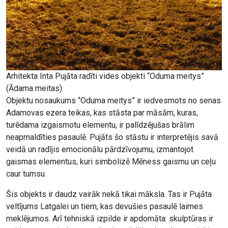
Arhitekta Inta Pujāta radīti vides objekti “Oduma meitys”
(Ādama meitas)
Objektu nosaukums “Oduma meitys” ir iedvesmots no senas
Adamovas ezera teikas, kas stāsta par māsām, kuras,
turēdama izgaismotu elementu, ir palīdzējušas brālim
neapmaldīties pasaulē. Pujāts šo stāstu ir interpretējis savā
veidā un radījis emocionālu pārdzīvojumu, izmantojot
gaismas elementus, kuri simbolizē Mēness gaismu un ceļu
caur tumsu.
Šis objekts ir daudz vairāk nekā tikai māksla. Tas ir Pujāta
veltījums Latgalei un tiem, kas devušies pasaulē laimes
meklējumos. Arī tehniskā izpilde ir apdomāta: skulptūras ir