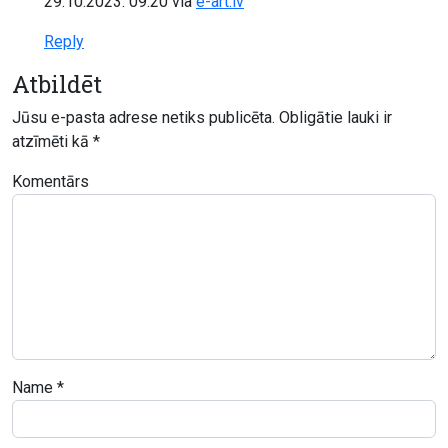
29.10.2023. 09:20
via
e-art.lv
Reply
Atbildēt
Jūsu e-pasta adrese netiks publicēta.
Obligātie lauki ir
atzīmēti kā
*
Komentārs
Name
*