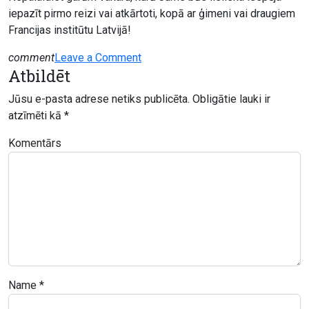
iepazīt pirmo reizi vai atkārtoti, kopā ar ģimeni vai draugiem
Francijas institūtu Latvijā!
on
comment
Leave a Comment
Atbildēt
Eiropas
muzeju
Jūsu e-pasta adrese netiks publicēta.
Obligātie lauki ir
nakts
atzīmēti kā
*
Francijas
institūtā
Komentārs
Latvijā
Name
*