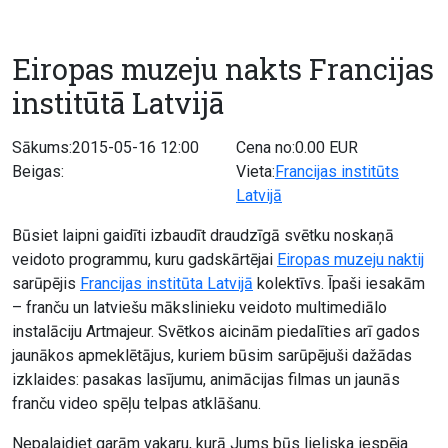
Eiropas muzeju nakts Francijas
institūtā Latvijā
Sākums:2015-05-16 12:00
Cena no:0.00 EUR
Beigas:
Vieta:
Francijas institūts
Latvijā
Būsiet laipni gaidīti izbaudīt draudzīgā svētku noskaņā
veidoto programmu, kuru gadskārtējai
Eiropas muzeju naktij
sarūpējis
Francijas institūta Latvijā
kolektīvs. Īpaši iesakām
– franču un latviešu mākslinieku veidoto multimediālo
instalāciju Artmajeur. Svētkos aicinām piedalīties arī gados
jaunākos apmeklētājus, kuriem būsim sarūpējuši dažādas
izklaides: pasakas lasījumu, animācijas filmas un jaunās
franču video spēļu telpas atklāšanu.
Nepalaidiet garām vakaru, kurā Jums būs lieliska iespēja