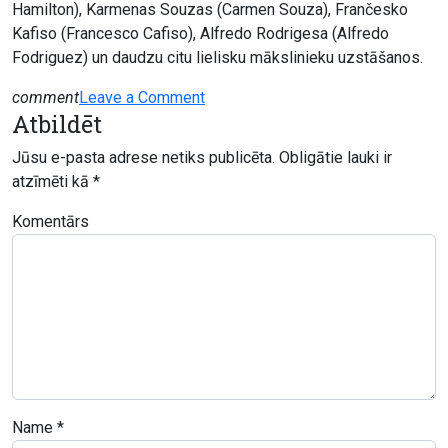
Hamilton), Karmenas Souzas (Carmen Souza), Frančesko
Kafiso (Francesco Cafiso), Alfredo Rodrigesa (Alfredo
Fodriguez) un daudzu citu lielisku mākslinieku uzstāšanos.
on
comment
Leave a Comment
Atbildēt
Festivāls
Rīgas
Jūsu e-pasta adrese netiks publicēta.
Obligātie lauki ir
Ritmi
atzīmēti kā
*
Komentārs
Name
*