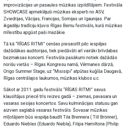
improvizācijas un pasaules mūzikas izpildītājiem. Festivāla
SHOWCASE apmeklējuši mūzikas eksperti no ASV,
Zviedrijas, Vācijas, Francijas, Somijas un Igaunijas. Par
ikgadēju tradīciju kļuvis Rīgas Bernu festivāls, kurā mūzikas
mīlestību apgūst paši mazākie.
Tā kā “RĪGAS RITMI” cenšas piesaistīt pēc iespējas
dažādākas auditorijas, tiek piedāvāti arī vairāki brīvdabas
bezmaksas koncerti. Festivāla pasākumi notiek dažādās
norišu vietās – Rīgas Kongresu namā, Vērmanes dārzā,
Origo Summer Stage, uz “Misisipi” atpūtas kuģīša Daugavā,
Rīgas centrālajos laukumos, mūzikas klubos u.c.
Sākot ar 2011. gadu festivāls “RĪGAS RITMI” savus
klausītājus priecē trīs reizes gadā – ziemas, pavasara un
vasaras sesijas koncertos. Savu kulminācijas statusu gan
aizvien saglabā vasaras festivāls. Šovasar mūzikas
mīļotājiem būs iespēja baudīt Tila Brennera ( Till Brönner),
Eduardo Nieblas (Eduardo Niebla), Filipa Hamiltona (Philip