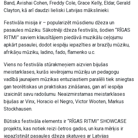
Band, Avishai Cohen, Freddy Cole, Grace Kelly, Eldar, Gerald
Clayton, kā arī daudzi lieliski Latvijas mākslinieki.
Festivāla misija ir – popularizēt mūsdienu džeza un
pasaules mūziku. Sākotnēji džeza festivāls, šodien “RĪGAS
RITMI” saviem klausītājiem piedāvā muzikālu ceļojumu
apkārt pasaulei, dodot iespēju iepazīties ar brazīļu mūziku,
afrikāņu mūziku, ladino, fado, flamenko u.c.
Viens no festivāla stūrakmeņiem aizvien bijušas
meistarklases, kurās ievērojamu mūziķu un pedagogu
vadībā jaunajiem mūzikas entuziastiem paralēli tiek sniegtas
gan teorētiskas un praktiskas zināšanas, gan arī iespēja
izaicināt savu radošumu. Neaizmirstamas meistarklases
bijušas ar Vinx, Horacio el Negro, Victor Wooten, Markus
Stockhausen.
Būtisks festivāla elements ir “RĪGAS RITMI” SHOWCASE
projekts, kas notiek reizi četros gados, un kura mērķis ir
iepazīstināt pasaules džeza skatuves ar Latvijas