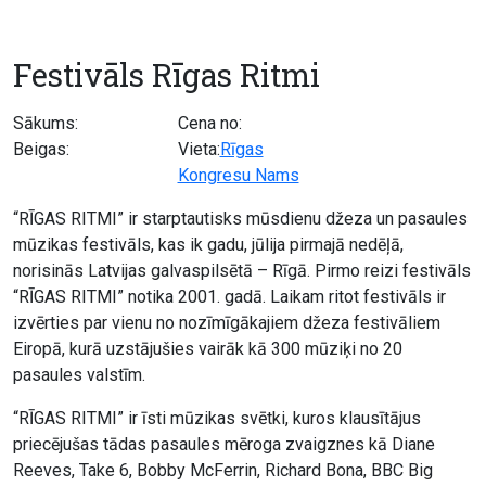
Festivāls Rīgas Ritmi
Sākums:
Cena no:
Beigas:
Vieta:
Rīgas
Kongresu Nams
“RĪGAS RITMI” ir starptautisks mūsdienu džeza un pasaules
mūzikas festivāls, kas ik gadu, jūlija pirmajā nedēļā,
norisinās Latvijas galvaspilsētā – Rīgā. Pirmo reizi festivāls
“RĪGAS RITMI” notika 2001. gadā. Laikam ritot festivāls ir
izvērties par vienu no nozīmīgākajiem džeza festivāliem
Eiropā, kurā uzstājušies vairāk kā 300 mūziķi no 20
pasaules valstīm.
“RĪGAS RITMI” ir īsti mūzikas svētki, kuros klausītājus
priecējušas tādas pasaules mēroga zvaigznes kā Diane
Reeves, Take 6, Bobby McFerrin, Richard Bona, BBC Big