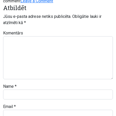
on
comment
Leave a Comment
Atbildēt
Flos
–
Jūsu e-pasta adrese netiks publicēta.
Obligātie lauki ir
gleznotājas
atzīmēti kā
*
Annas
Silabramas
Komentārs
personālizstāde
Name
*
Email
*