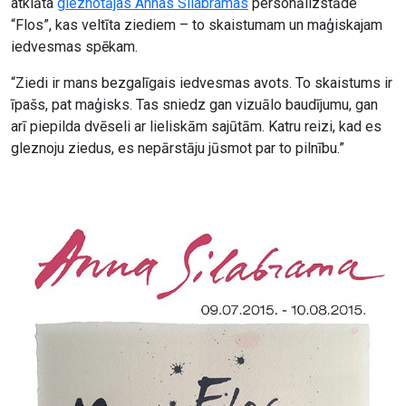
atklāta
gleznotājas Annas Silabramas
personālizstāde
“Flos”, kas veltīta ziediem – to skaistumam un maģiskajam
iedvesmas spēkam.
“Ziedi ir mans bezgalīgais iedvesmas avots. To skaistums ir
īpašs, pat maģisks. Tas sniedz gan vizuālo baudījumu, gan
arī piepilda dvēseli ar lieliskām sajūtām. Katru reizi, kad es
gleznoju ziedus, es nepārstāju jūsmot par to pilnību.”