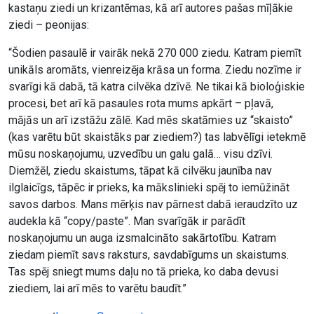
kastaņu ziedi un krizantēmas, kā arī autores pašas mīļākie
ziedi – peonijas:
“Šodien pasaulē ir vairāk nekā 270 000 ziedu. Katram piemīt
unikāls aromāts, vienreizēja krāsa un forma. Ziedu nozīme ir
svarīgi kā dabā, tā katra cilvēka dzīvē. Ne tikai kā bioloģiskie
procesi, bet arī kā pasaules rota mums apkārt – pļavā,
mājās un arī izstāžu zālē. Kad mēs skatāmies uz “skaisto”
(kas varētu būt skaistāks par ziediem?) tas labvēlīgi ietekmē
mūsu noskaņojumu, uzvedību un galu galā… visu dzīvi.
Diemžēl, ziedu skaistums, tāpat kā cilvēku jaunība nav
ilglaicīgs, tāpēc ir prieks, ka mākslinieki spēj to iemūžināt
savos darbos. Mans mērķis nav pārnest dabā ieraudzīto uz
audekla kā “copy/paste”. Man svarīgāk ir parādīt
noskaņojumu un auga izsmalcināto sakārtotību. Katram
ziedam piemīt savs raksturs, savdabīgums un skaistums.
Tas spēj sniegt mums daļu no tā prieka, ko daba devusi
ziediem, lai arī mēs to varētu baudīt.”