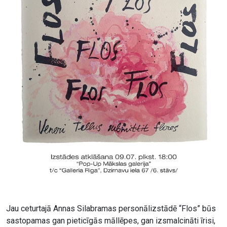
Jau ceturtajā Annas Silabramas personālizstādē “Flos” būs
sastopamas gan pieticīgās māllēpes, gan izsmalcināti īrisi,