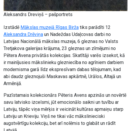
Aleksandrs Dreviņš – pašportrets
Izstādē
Mākslas muzejā Rīgas Birža
tiks parādīti 12
Aleksandra Drēviņa
un Nadeždas Udaļcovas darbi no
Latvijas Nacionālā mākslas muzeja, 6 gleznas no Valsts
Tretjakova galerijas krājuma, 23 gleznas un zīmējumi no
Pētera Avena privātās kolekcijas. Skatītāji varēs izsekot, kā
ir mainījusies mākslinieku glezniecība no agrīniem darbiem
modernisma garā līdz ekspresīvam dabas tēlojumam, kad
abi daudz gleznojuši Maskavas apkārtnē, Urālos, Altajā un
Armēnijā.
Pazīstamais kolekcionārs Pēteris Avens apzinās un novērtē
savu latvisko izcelsmi, jūt emocionālo saikni un tuvību ar
Latviju, tāpēc viņa mērķis ir veicināt kultūras apmaiņu starp
Latviju un Krieviju. Viņš ne tikai vāc mākslinieciski
augstvērtīgu kolekciju, bet arī nolēmis to glabāt un rādīt
Latvijā.