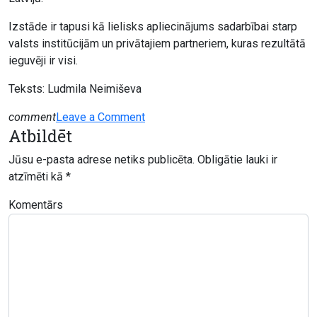
Izstāde ir tapusi kā lielisks apliecinājums sadarbībai starp
valsts institūcijām un privātajiem partneriem, kuras rezultātā
ieguvēji ir visi.
Teksts: Ludmila Neimiševa
on
comment
Leave a Comment
Atbildēt
izstāde
Aleksandrs
Jūsu e-pasta adrese netiks publicēta.
Obligātie lauki ir
Drēviņš
atzīmēti kā
*
un
Nadežda
Komentārs
Udaļcova.
Laiku
virpulī