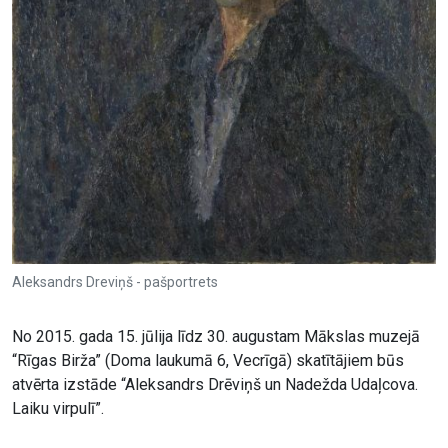
Aleksandrs Dreviņš - pašportrets
No 2015. gada 15. jūlija līdz 30. augustam Mākslas muzejā
“Rīgas Birža” (Doma laukumā 6, Vecrīgā) skatītājiem būs
atvērta izstāde “Aleksandrs Drēviņš un Nadežda Udaļcova.
Laiku virpulī”.