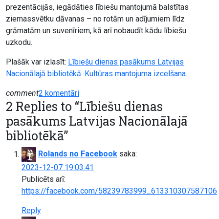
prezentācijās, iegādāties lībiešu mantojumā balstītas
ziemassvētku dāvanas – no rotām un adījumiem līdz
grāmatām un suvenīriem, kā arī nobaudīt kādu lībiešu
uzkodu.
Plašāk var izlasīt:
Lībiešu dienas pasākums Latvijas
Nacionālajā bibliotēkā: Kultūras mantojuma izcelšana
.
pievienoti
comment
2 komentāri
2 Replies to “
Lībiešu dienas
Lībiešu
dienas
pasākums Latvijas Nacionālajā
pasākums
bibliotēkā
”
Latvijas
Nacionālajā
Rolands no Facebook
saka:
bibliotēkā
2023-12-07 19:03:41
Publicēts arī:
https://facebook.com/58239783999_613310307587106
Reply