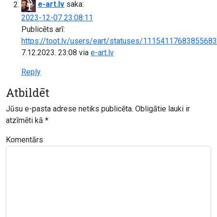
e-art.lv
saka:
2023-12-07 23:08:11
Publicēts arī:
https://toot.lv/users/eart/statuses/1115411768385568
7.12.2023. 23:08
via
e-art.lv
Reply
Atbildēt
Jūsu e-pasta adrese netiks publicēta.
Obligātie lauki ir
atzīmēti kā
*
Komentārs