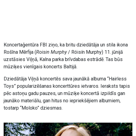
Koncertaģentūra FBI ziņo, ka britu dziedātāja un stila ikona
Rošīna Mērfija (
Roisin Murphy
/ Róisín Murphy) 11. jūnijā
uzstāsies Viļņā, Kalna parka brīvdabas estrādē. Tas būs
mūziķes vienīgais koncerts Baltijā.
Dziedātāja Viļņā koncertēs sava jaunākā albuma “Hairless
Toys” popularizēšanas koncerttūres ietvaros. Ieraksts tapis
pēc astoņu gadu pauzes, un mūziķe koncertā izpildīs gan
jaunāko materiālu, gan hitus no iepriekšējiem albumiem,
tostarp “Moloko” dziesmas.