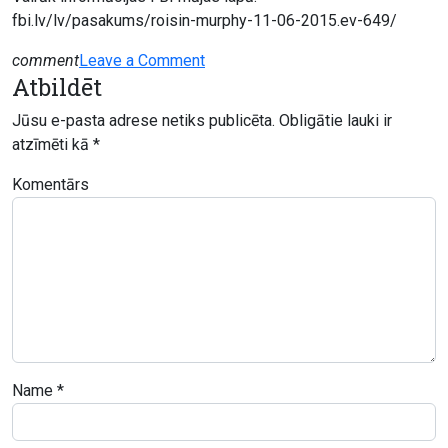
fbi.lv/lv/pasakums/roisin-murphy-11-06-2015.ev-649/
on
comment
Leave a Comment
Atbildēt
Róisín
Murphy
Jūsu e-pasta adrese netiks publicēta.
Obligātie lauki ir
11.
atzīmēti kā
*
jūnijā
uzstāsies
Komentārs
Viļņā,
Kalna
parka
brīvdabas
estrādē
Name
*