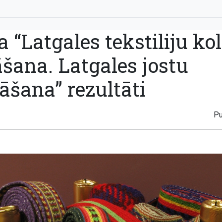
a “Latgales tekstiliju ko
šana. Latgales jostu
āšana” rezultāti
Pu