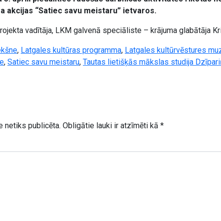
 akcijas “Satiec savu meistaru” ietvaros.
rojekta vadītāja, LKM galvenā speciāliste – krājuma glabātāja K
ekšne
,
Latgales kultūras programma
,
Latgales kultūrvēstures mu
ze
,
Satiec savu meistaru
,
Tautas lietišķās mākslas studija Dzīpar
 netiks publicēta.
Obligātie lauki ir atzīmēti kā
*