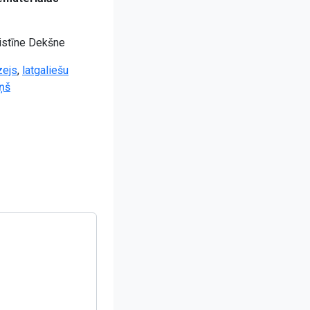
ristīne Dekšne
zejs
,
latgaliešu
iņš