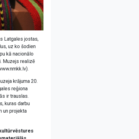
ās Latgales jostas,
dus, uz ko šodien
rpu kā nacionālo
i. Muzejs realizē
www.nmkk.lv).
muzeja krājuma 20.
gales reģiona
s ir trauslas.
s, kuras darbu
m un projekta
kultūrvēstures
nemateriālās