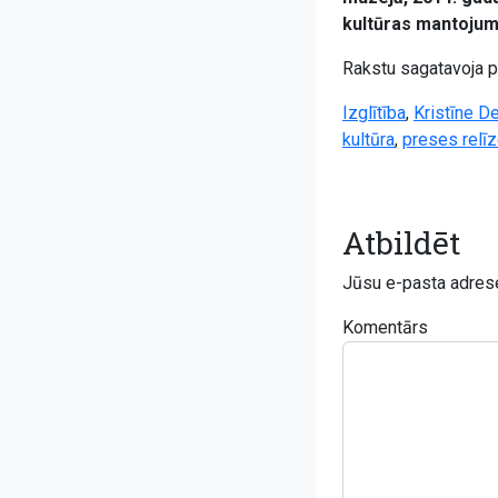
kultūras mantojuma
Rakstu sagatavoja p
Izglītība
,
Kristīne D
kultūra
,
preses relī
Atbildēt
Jūsu e-pasta adrese
Komentārs