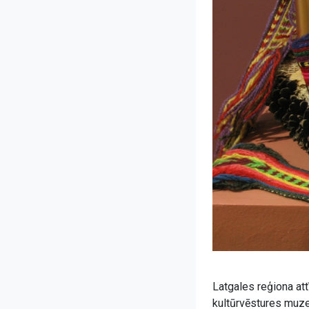
Latgales reģiona at
kultūrvēstures muzejs