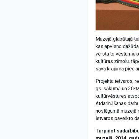
Muzejā glabātajā tek
kas apvieno dažādas
vērsta to vēsturniek
kultūras zīmolu, tāp
sava krājuma pieeja
Projekta ietvaros, r
gs. sākumā un 30-ta
kultūrvēstures atspog
Atdarināšanas darbu
noslēgumā muzejā rī
ietvaros paveikto da
Turpinot sadarbību
muzejā, 2014. gada