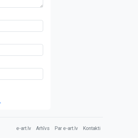
.
e-art.lv
Arhīvs
Par e-art.lv
Kontakti