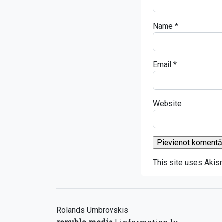
Name
*
Email
*
Website
This site uses Aki
Rolands Umbrovskis
republa.media
information.lv