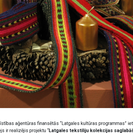
tīstības aģentūras finansētās “Latgales kultūras programmas” ie
 ir realizējis projektu “
Latgales tekstiliju kolekcijas saglabā