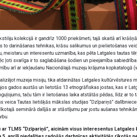
stiliju kolekcijā ir gandrīz 1000 priekšmeti, tajā skaitā arī krāšņ
 to darināšanas tehnikas, krāsu salikumus un pielietošanas vei
u, meistaru un interesentu uzmanība, kas pēta Latgales tautas tē
ēc ļoti svarīga ir to saglabāšana šodien un pieejamība sabiedrība
mību arī ar iekļaušanu Nacionālajā muzeju krājuma kopkatalogā (
ealizējot muzeja misiju, tika atdarinātas Latgales kultūrvēstures 
jos gados austās un lietotās 13 etnogrāfiskas jostas, kas ir Lat
uļojums, taču tām ir lietošanas laika atstātās pēdas, līdz ar to tā
s veica Tautas lietišķās mākslas studijas “Dzīpariņš” dalībniece
kotajā seminārā dalījās ar stāstījumu par jostu aušanas tehnikā
rbu.
 ar TLMS “Dzīpariņš”, aicinām visus interesentus Latgales 
 5. aprīlī piedalīties radošās darbnīcas aktivitātēs rīkotās 