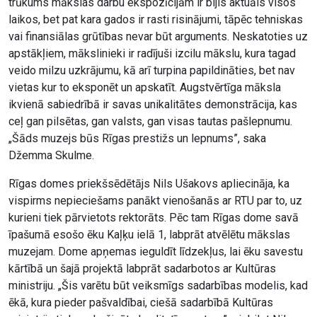
trūkums mākslas darbu ekspozīcijām ir bijis aktuāls visos
laikos, bet pat kara gados ir rasti risinājumi, tāpēc tehniskas
vai finansiālas grūtības nevar būt arguments. Neskatoties uz
apstākļiem, mākslinieki ir radījuši izcilu mākslu, kura tagad
veido milzu uzkrājumu, kā arī turpina papildināties, bet nav
vietas kur to eksponēt un apskatīt. Augstvērtīga māksla
ikvienā sabiedrībā ir savas unikalitātes demonstrācija, kas
ceļ gan pilsētas, gan valsts, gan visas tautas pašlepnumu.
„Šāds muzejs būs Rīgas prestižs un lepnums”, saka
Džemma Skulme.
Rīgas domes priekšsēdētājs Nils Ušakovs apliecināja, ka
vispirms nepieciešams panākt vienošanās ar RTU par to, uz
kurieni tiek pārvietots rektorāts. Pēc tam Rīgas dome savā
īpašumā esošo ēku Kaļķu ielā 1, labprāt atvēlētu mākslas
muzejam. Dome apņemas ieguldīt līdzekļus, lai ēku savestu
kārtībā un šajā projektā labprāt sadarbotos ar Kultūras
ministriju. „Šis varētu būt veiksmīgs sadarbības modelis, kad
ēkā, kura pieder pašvaldībai, ciešā sadarbībā Kultūras