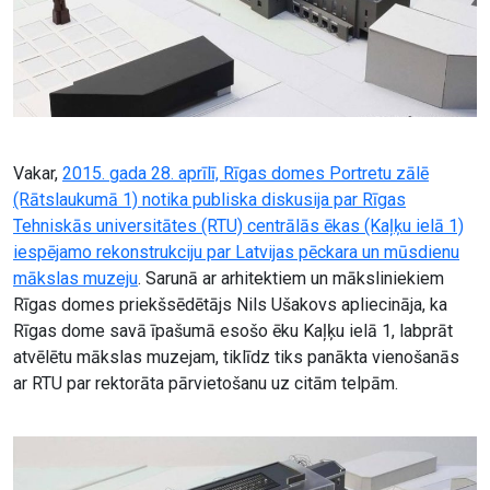
Vakar,
2015. gada 28. aprīlī, Rīgas domes Portretu zālē
(Rātslaukumā 1) notika publiska diskusija par Rīgas
Tehniskās universitātes (RTU) centrālās ēkas (Kaļķu ielā 1)
iespējamo rekonstrukciju par Latvijas pēckara un mūsdienu
mākslas muzeju
. Sarunā ar arhitektiem un māksliniekiem
Rīgas domes priekšsēdētājs Nils Ušakovs apliecināja, ka
Rīgas dome savā īpašumā esošo ēku Kaļķu ielā 1, labprāt
atvēlētu mākslas muzejam, tiklīdz tiks panākta vienošanās
ar RTU par rektorāta pārvietošanu uz citām telpām.