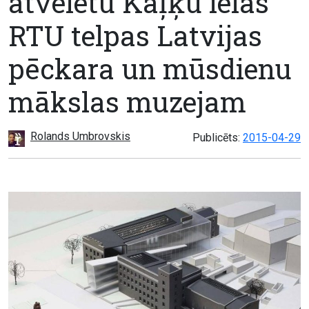
atvēlētu Kaļķu ielas
RTU telpas Latvijas
pēckara un mūsdienu
mākslas muzejam
Rolands Umbrovskis
Publicēts:
2015-04-29