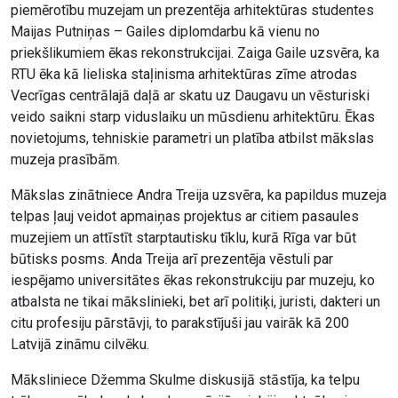
piemērotību muzejam un prezentēja arhitektūras studentes
Maijas Putniņas – Gailes diplomdarbu kā vienu no
priekšlikumiem ēkas rekonstrukcijai. Zaiga Gaile uzsvēra, ka
RTU ēka kā lieliska staļinisma arhitektūras zīme atrodas
Vecrīgas centrālajā daļā ar skatu uz Daugavu un vēsturiski
veido saikni starp viduslaiku un mūsdienu arhitektūru. Ēkas
novietojums, tehniskie parametri un platība atbilst mākslas
muzeja prasībām.
Mākslas zinātniece Andra Treija uzsvēra, ka papildus muzeja
telpas ļauj veidot apmaiņas projektus ar citiem pasaules
muzejiem un attīstīt starptautisku tīklu, kurā Rīga var būt
būtisks posms. Anda Treija arī prezentēja vēstuli par
iespējamo universitātes ēkas rekonstrukciju par muzeju, ko
atbalsta ne tikai mākslinieki, bet arī politiķi, juristi, dakteri un
citu profesiju pārstāvji, to parakstījuši jau vairāk kā 200
Latvijā zināmu cilvēku.
Māksliniece Džemma Skulme diskusijā stāstīja, ka telpu