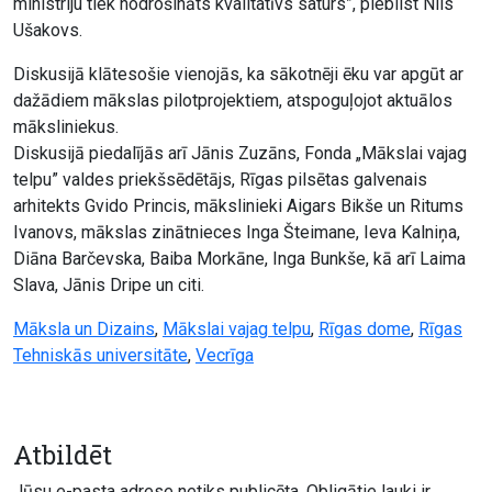
ministriju tiek nodrošināts kvalitatīvs saturs”, piebilst Nils
Ušakovs.
Diskusijā klātesošie vienojās, ka sākotnēji ēku var apgūt ar
dažādiem mākslas pilotprojektiem, atspoguļojot aktuālos
māksliniekus.
Diskusijā piedalījās arī Jānis Zuzāns, Fonda „Mākslai vajag
telpu” valdes priekšsēdētājs, Rīgas pilsētas galvenais
arhitekts Gvido Princis, mākslinieki Aigars Bikše un Ritums
Ivanovs, mākslas zinātnieces Inga Šteimane, Ieva Kalniņa,
Diāna Barčevska, Baiba Morkāne, Inga Bunkše, kā arī Laima
Slava, Jānis Dripe un citi.
Māksla un Dizains
,
Mākslai vajag telpu
,
Rīgas dome
,
Rīgas
Tehniskās universitāte
,
Vecrīga
Atbildēt
Jūsu e-pasta adrese netiks publicēta.
Obligātie lauki ir