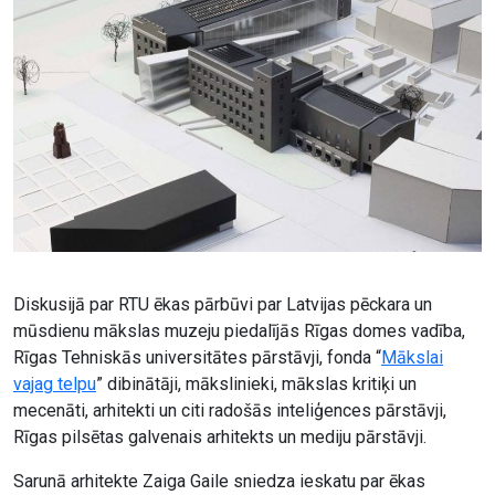
Diskusijā par RTU ēkas pārbūvi par Latvijas pēckara un
mūsdienu mākslas muzeju piedalījās Rīgas domes vadība,
Rīgas Tehniskās universitātes pārstāvji, fonda “
Mākslai
vajag telpu
” dibinātāji, mākslinieki, mākslas kritiķi un
mecenāti, arhitekti un citi radošās inteliģences pārstāvji,
Rīgas pilsētas galvenais arhitekts un mediju pārstāvji.
Sarunā arhitekte Zaiga Gaile sniedza ieskatu par ēkas