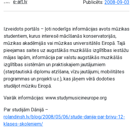
e-art.lv
Publicēts:
2008-09-03
Izveidots portāls – ļoti noderīgs informācijas avots mūzikas
studentiem, kurus interesē mācīšanās konservatorijās,
mūzikas akadēmijās vai mūzikas universitātēs Eiropā. Tajā
pieejamas saites uz augstākās muzikālās izglītības iestāžu
mājas lapām, informācija par valstu augstākās muzikālās
izglītības sistēmām un praktiskajiem jautājumiem
(starptautiskā diplomu atzīšana, vīzu jautājumi, mobilitātes
programmas un projekti u.c.), kas jāņem vērā dodoties
studējot mūziku Eiropā.
Vairāk informācijas: www.studymusicineurope.org
Par studijām Dānijā –
rolandinsh.lv/blog/2008/05/06/stude-danija-par-brivu-12-
klases-skoleniem/