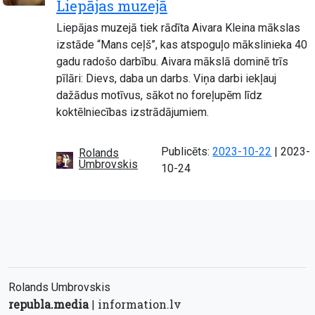
Liepājas muzejā
Liepājas muzejā tiek rādīta Aivara Kleina mākslas
izstāde “Mans ceļš”, kas atspoguļo mākslinieka 40
gadu radošo darbību. Aivara mākslā dominē trīs
pīlāri: Dievs, daba un darbs. Viņa darbi iekļauj
dažādus motīvus, sākot no foreļupēm līdz
koktēlniecības izstrādājumiem.
Atjauno
Publicēts:
2023-10-22
|
2023-
Rolands
Umbrovskis
10-24
Rolands Umbrovskis
republa.media
information.lv
|