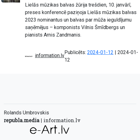
Lielās mūzikas balvas žūrija trešdien, 10. janvārī,
preses konferencē paziņoja Lielās mūzikas balvas
2023 nominantus un balvas par mūža ieguldījumu
saņēmējus – komponists Vilnis Šmīdbergs un
pianists Arnis Zandmanis.
Atjaunots:
Publicēts:
2024-01-12
|
2024-01-
information.lv
12
Rolands Umbrovskis
republa.media
information.lv
|