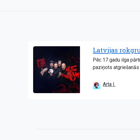
Latvijas rokgr
Pēc 17 gadu ilga pārt
paziņots atgriešanās 
Arta I.