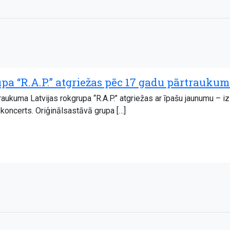
upa “R.A.P.” atgriežas pēc 17 gadu pārtrauku
raukuma Latvijas rokgrupa “R.A.P.” atgriežas ar īpašu jaunumu – i
koncerts. Oriģinālsastāvā grupa […]