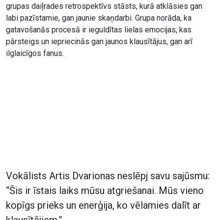
grupas daiļrades retrospektīvs stāsts, kurā atklāsies gan
labi pazīstamie, gan jaunie skaņdarbi. Grupa norāda, ka
gatavošanās procesā ir ieguldītas lielas emocijas, kas
pārsteigs un iepriecinās gan jaunos klausītājus, gan arī
ilglaicīgos fanus.
Vokālists Artis Dvarionas neslēpj savu sajūsmu:
“Šis ir īstais laiks mūsu atgriešanai. Mūs vieno
kopīgs prieks un enerģija, ko vēlamies dalīt ar
klausītājiem.”