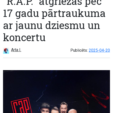
“R.A.P.” atgriežas pēc
17 gadu pārtraukuma
ar jaunu dziesmu un
koncertu
Arta I.
Publicēts:
2025-04-20