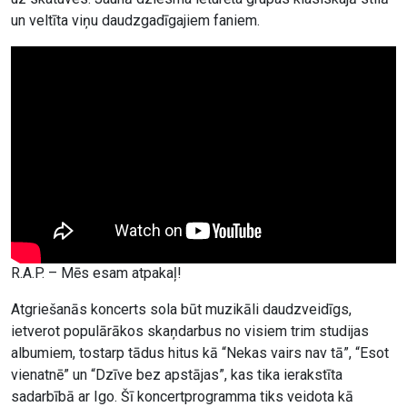
un veltīta viņu daudzgadīgajiem faniem.
R.A.P. – Mēs esam atpakaļ!
Atgriešanās koncerts sola būt muzikāli daudzveidīgs,
ietverot populārākos skaņdarbus no visiem trim studijas
albumiem, tostarp tādus hitus kā “Nekas vairs nav tā”, “Esot
vienatnē” un “Dzīve bez apstājas”, kas tika ierakstīta
sadarbībā ar Igo. Šī koncertprogramma tiks veidota kā