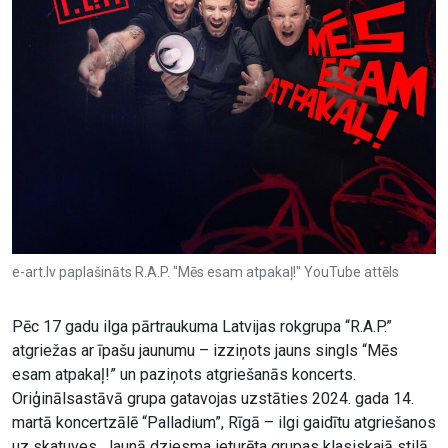
e-art.lv paplašināts R.A.P. "Mēs esam atpakaļ!" YouTube attēls
Pēc 17 gadu ilga pārtraukuma Latvijas rokgrupa “R.A.P.”
atgriežas ar īpašu jaunumu – izziņots jauns singls “Mēs
esam atpakaļ!” un paziņots atgriešanās koncerts.
Oriģinālsastāvā grupa gatavojas uzstāties 2024. gada 14.
martā koncertzālē “Palladium”, Rīgā – ilgi gaidītu atgriešanos
uz skatuves. Jaunā dziesma ieturēta grupas klasiskajā stilā