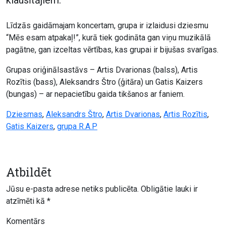
Līdzās gaidāmajam koncertam, grupa ir izlaidusi dziesmu
“Mēs esam atpakaļ!”, kurā tiek godināta gan viņu muzikālā
pagātne, gan izceltas vērtības, kas grupai ir bijušas svarīgas.
Grupas oriģinālsastāvs – Artis Dvarionas (balss), Artis
Rozītis (bass), Aleksandrs Štro (ģitāra) un Gatis Kaizers
(bungas) – ar nepacietību gaida tikšanos ar faniem.
Dziesmas
,
Aleksandrs Štro
,
Artis Dvarionas
,
Artis Rozītis
,
Gatis Kaizers
,
grupa R.A.P
Atbildēt
Jūsu e-pasta adrese netiks publicēta.
Obligātie lauki ir
atzīmēti kā
*
Komentārs