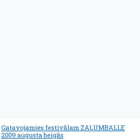
Gatavojamies festivālam ZAĻUMBALLE
2009 augusta beigās