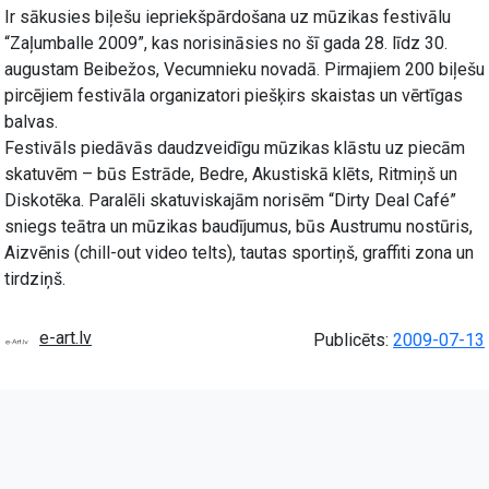
Ir sākusies biļešu iepriekšpārdošana uz mūzikas festivālu
“Zaļumballe 2009”, kas norisināsies no šī gada 28. līdz 30.
augustam Beibežos, Vecumnieku novadā. Pirmajiem 200 biļešu
pircējiem festivāla organizatori piešķirs skaistas un vērtīgas
balvas.
Festivāls piedāvās daudzveidīgu mūzikas klāstu uz piecām
skatuvēm – būs Estrāde, Bedre, Akustiskā klēts, Ritmiņš un
Diskotēka. Paralēli skatuviskajām norisēm “Dirty Deal Café”
sniegs teātra un mūzikas baudījumus, būs Austrumu nostūris,
Aizvēnis (chill-out video telts), tautas sportiņš, graffiti zona un
tirdziņš.
e-art.lv
Publicēts:
2009-07-13