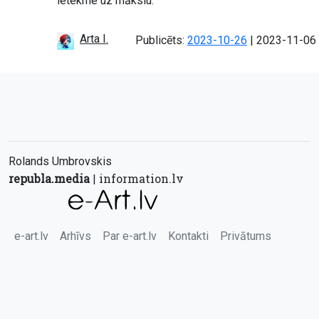
ietekme uz mākslu.
Arta I.
Atjaunots:
Publicēts:
2023-10-26
|
2023-11-06
Rolands Umbrovskis
republa.media
information.lv
|
e-art.lv
Arhīvs
Par e-art.lv
Kontakti
Privātums