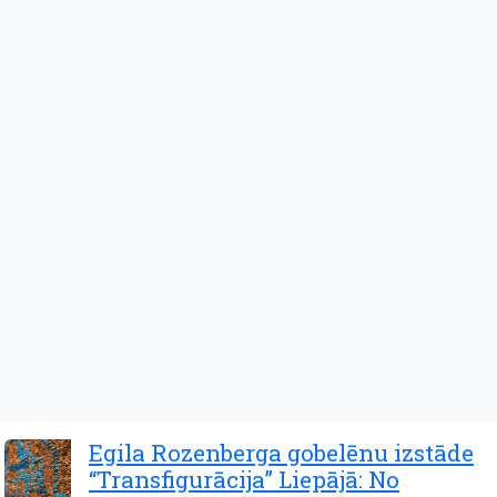
Egila Rozenberga gobelēnu izstāde
“Transfigurācija” Liepājā: No