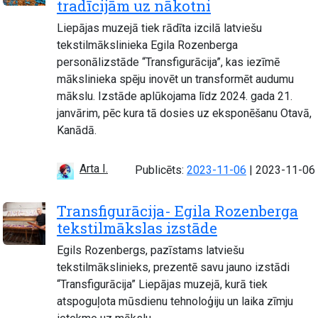
tradīcijām uz nākotni
Liepājas muzejā tiek rādīta izcilā latviešu
tekstilmākslinieka Egila Rozenberga
personālizstāde “Transfigurācija”, kas iezīmē
mākslinieka spēju inovēt un transformēt audumu
mākslu. Izstāde aplūkojama līdz 2024. gada 21.
janvārim, pēc kura tā dosies uz eksponēšanu Otavā,
Kanādā.
Arta I.
Atjaunots:
Publicēts:
2023-11-06
|
2023-11-06
Transfigurācija- Egila Rozenberga
tekstilmākslas izstāde
Egils Rozenbergs, pazīstams latviešu
tekstilmākslinieks, prezentē savu jauno izstādi
“Transfigurācija” Liepājas muzejā, kurā tiek
atspoguļota mūsdienu tehnoloģiju un laika zīmju