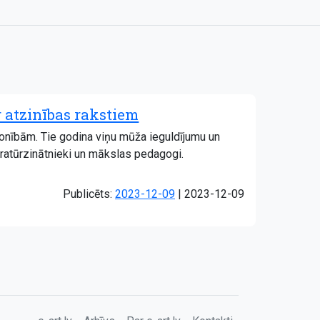
 atzinības rakstiem
onībām. Tie godina viņu mūža ieguldījumu un
iteratūrzinātnieki un mākslas pedagogi.
Atjaunots:
Publicēts:
2023-12-09
|
2023-12-09