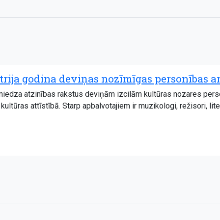
trija godina deviņas nozīmīgas personības ar
sniedza atzinības rakstus deviņām izcilām kultūras nozares pers
kultūras attīstībā. Starp apbalvotajiem ir muzikologi, režisori, l