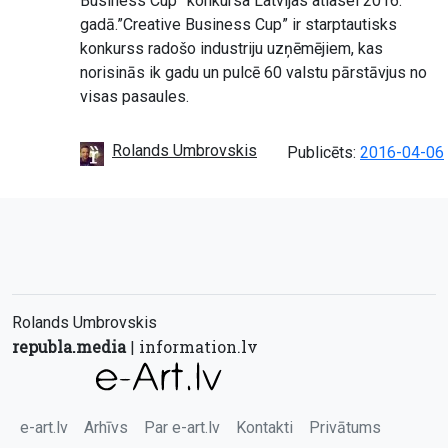
Business Cup” konkursa Latvijas atlasei 2016.
gadā.”Creative Business Cup” ir starptautisks
konkurss radošo industriju uzņēmējiem, kas
norisinās ik gadu un pulcē 60 valstu pārstāvjus no
visas pasaules.
Rolands Umbrovskis
Publicēts:
2016-04-06
Rolands Umbrovskis
republa.media
information.lv
|
e-art.lv
Arhīvs
Par e-art.lv
Kontakti
Privātums