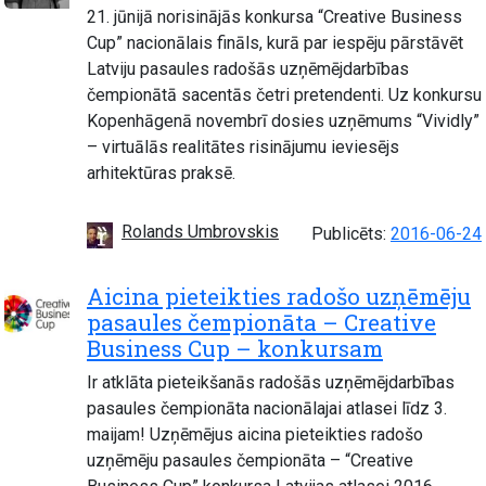
21. jūnijā norisinājās konkursa “Creative Business
Cup” nacionālais fināls, kurā par iespēju pārstāvēt
Latviju pasaules radošās uzņēmējdarbības
čempionātā sacentās četri pretendenti. Uz konkursu
Kopenhāgenā novembrī dosies uzņēmums “Vividly”
– virtuālās realitātes risinājumu ieviesējs
arhitektūras praksē.
Rolands Umbrovskis
Publicēts:
2016-06-24
Aicina pieteikties radošo uzņēmēju
pasaules čempionāta – Creative
Business Cup – konkursam
Ir atklāta pieteikšanās radošās uzņēmējdarbības
pasaules čempionāta nacionālajai atlasei līdz 3.
maijam! Uzņēmējus aicina pieteikties radošo
uzņēmēju pasaules čempionāta – “Creative