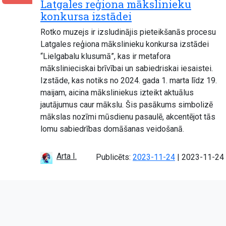
Latgales reģiona mākslinieku
konkursa izstādei
Rotko muzejs ir izsludinājis pieteikšanās procesu
Latgales reģiona mākslinieku konkursa izstādei
“Lielgabalu klusumā”, kas ir metafora
mākslinieciskai brīvībai un sabiedriskai iesaistei.
Izstāde, kas notiks no 2024. gada 1. marta līdz 19.
maijam, aicina māksliniekus izteikt aktuālus
jautājumus caur mākslu. Šis pasākums simbolizē
mākslas nozīmi mūsdienu pasaulē, akcentējot tās
lomu sabiedrības domāšanas veidošanā.
Arta I.
Atjaunots:
Publicēts:
2023-11-24
|
2023-11-24